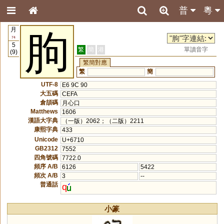
普
粵
月
朐
74
5
繁
簡
港
單讀音字
(9)
繁簡對應
繁
簡
UTF-8
E6 9C 90
大五碼
CEFA
倉頡碼
月心口
Matthews
1606
漢語大字典
（一版）2062；（二版）2211
康熙字典
433
Unicode
U+6710
GB2312
7552
四角號碼
7722.0
頻序 A/B
6126
5422
頻次 A/B
3
--
普通話
q
小篆