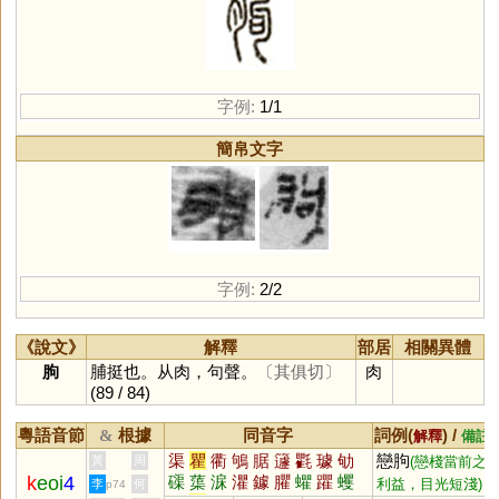
字例:
1/1
簡帛文字
字例:
2/2
《說文》
解釋
部居
相關異體
朐
脯挺也。从肉，句聲。
〔其俱切〕
肉
(89 / 84)
粵語音節
根據
同音字
詞例(
) /
&
解釋
備註
渠
瞿
衢
鴝
腒
籧
氍
璩
劬
戀胊
黃
周
(戀棧當前之
k
eoi
4
磲
蕖
淭
灈
鐻
臞
蠷
躣
蠼
利益，目光短淺)
李
何
p74