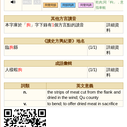
欋
痀
蘧
匷
菃
葋
翑
翵
蚼
HKLS
人文
乾肉;同「
軥
」，意
同聲同韻
同韻同調
同聲同調
螶
軥
鼩
斪
胊
絇
蟝
豦
懅
指車軛
其他方言讀音
本字庫於「
朐
」字下錄有
1
個方言點的讀音
詳細資
料
《讀史方輿紀要》地名
臨
朐
縣
(1/1)
詳細資
料
成語彙輯
人樣蝦
朐
(1/1)
詳細資
料
詞類
英文意義
n.
the
strips
of
meat
cut
from
the
flank
and
dried
in
the
wind
;
Qu
county
v.
to
bend
;
to
offer
dried
meat
in
sacrifice