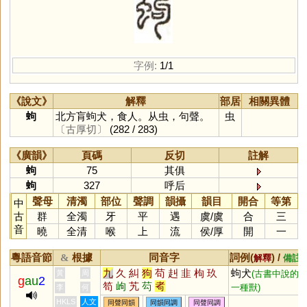
字例:
1/1
《說文》
解釋
部居
相關異體
蚼
北方肓蚼犬，食人。从虫，句聲。
虫
〔古厚切〕
(282 / 283)
《廣韻》
頁碼
反切
註解
蚼
75
其俱
蚼
327
呼后
聲母
清濁
部位
聲調
韻攝
韻目
開合
等第
中
古
群
全濁
牙
平
遇
虞
/
虞
合
三
音
曉
全清
喉
上
流
侯
/
厚
開
一
粵語音節
根據
同音字
詞例(
) /
&
解釋
備註
九
久
糾
狗
苟
赳
韭
枸
玖
蚼犬
黃
周
(古書中說的
g
au
2
笱
岣
艽
芶
耇
一種獸)
李
何
HKLS
人文
同聲同韻
同韻同調
同聲同調