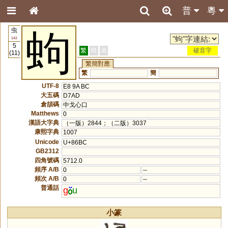
普
粵
虫
蚼
142
5
繁
簡
港
破音字
(11)
繁簡對應
繁
簡
UTF-8
E8 9A BC
大五碼
D7AD
倉頡碼
中戈心口
Matthews
0
漢語大字典
（一版）2844；（二版）3037
康熙字典
1007
Unicode
U+86BC
GB2312
四角號碼
5712.0
頻序 A/B
0
--
頻次 A/B
0
--
普通話
g
u
小篆