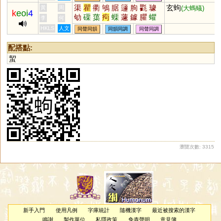
渠
瞿
衢
鴝
腒
籧
朐
氍
璩
玄蚼
黃
周
(大螞蟻)
k
eoi
4
劬
磲
蕖
痀
蟝
蘧
鐻
臞
蠷
李
何
躣
蠼
欋
灈
淭
匷
菃
葋
翑
HKLS
人文
同聲同韻
同韻同調
同聲同調
翵
螶
鼩
斪
胊
懅
絇
豦
軥
配搭點:
蛪
瀏覽次數: 3315
新手入門
使用凡例
字庫統計
隨機漢字
最近被搜索的漢字
鳴謝
製作單位
私隱政策
免責聲明
意見簿