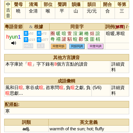
中
聲母
清濁
部位
聲調
韻攝
韻目
開合
等第
古
曉
全清
喉
平
山
元
/
元
合
三
音
粵語音節
根據
同音字
詞例(
) /
&
解釋
備
圈
暖
喧
萱
渲
涮
棬
烜
諠
暄暖,寒暄
黃
周
p52
p72
h
yun
1
弮
禤
讙
駽
蝖
酄
愋
昍
梋
李
何
p215
p377
媗
咺
狟
貆
蠉
翾
懁
嬛
儇
HKLS
人文
同聲同韻
同韻同調
同聲同調
晅
煖
諼
壎
愃
塤
萲
鋗
其他方言讀音
本字庫於「
暄
」字下錄有
8
個方言點的讀音
詳細資
料
成語彙輯
風和日
暄
, 寒谷成
暄
, 咨寒問
暄
, 負
暄
之獻, 負
(5/6)
詳細資
暄
思獻…
料
配搭點:
寒
詞類
英文意義
adj.
warmth
of
the
sun
;
hot
;
fluffy