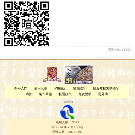
瀏覽次數: 12633
新手入門
使用凡例
字庫統計
隨機漢字
最近被搜索的漢字
鳴謝
製作單位
私隱政策
免責聲明
意見簿
（
管理員
）
在線人數： 3079
自 2014 年 7 月 8 日起
瀏覽人數： 80189191