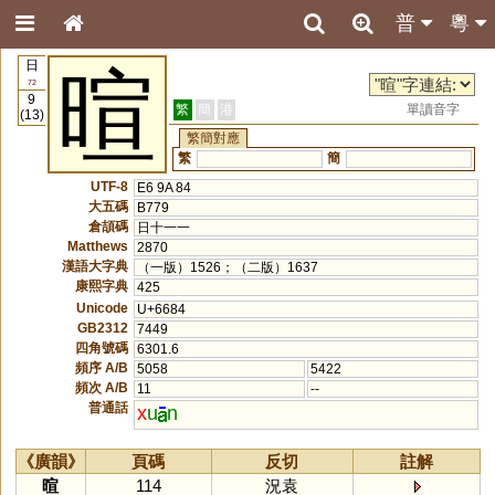
普
粵
日
暄
72
9
繁
簡
港
單讀音字
(13)
繁簡對應
繁
簡
UTF-8
E6 9A 84
大五碼
B779
倉頡碼
日十一一
Matthews
2870
漢語大字典
（一版）1526；（二版）1637
康熙字典
425
Unicode
U+6684
GB2312
7449
四角號碼
6301.6
頻序 A/B
5058
5422
頻次 A/B
11
--
普通話
x
u
n
《廣韻》
頁碼
反切
註解
暄
114
況袁