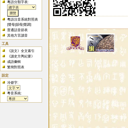
粵語分類字表:
粵語注音系統對照表
[
聲母
|
韻母
|
聲調
]
普通話音節表
其他方言讀音
工具
《說文》全文索引
《讀史方輿紀要》
成語彙輯
繁簡對照表
設定
冷僻字:
粵音系統: