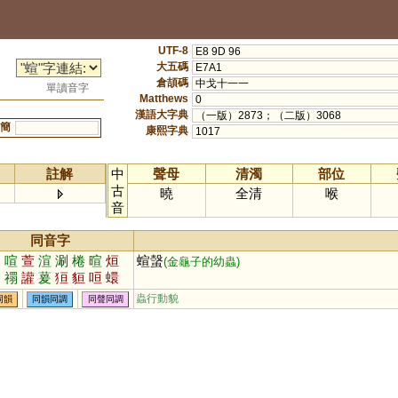
UTF-8
E8 9D 96
大五碼
E7A1
倉頡碼
中戈十一一
單讀音字
Matthews
0
漢語大字典
（一版）2873；（二版）3068
簡
康熙字典
1017
註解
中
聲母
清濁
部位
古
曉
全清
喉
音
同音字
暖
喧
萱
渲
涮
棬
暄
烜
蝖螜
(金龜子的幼蟲)
弮
禤
讙
萲
狟
貆
咺
蠉
駽
媗
懁
嬛
鋗
儇
塤
梋
蟲行動貌
同韻
同韻同調
同聲同調
昍
壎
諼
愋
煖
酄
晅