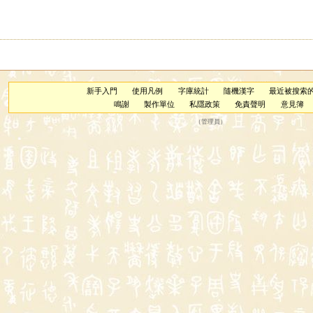
新手入門
使用凡例
字庫統計
隨機漢字
最近被搜索
鳴謝
製作單位
私隱政策
免責聲明
意見簿
（
管理員
）