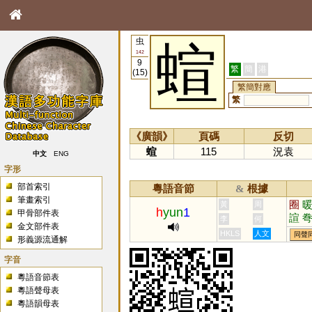
虫
蝖
142
9
繁
簡
港
(15)
繁簡對應
繁
《廣韻》
頁碼
反切
蝖
115
況袁
中文
ENG
字形
部首索引
粵語音節
根據
&
筆畫索引
圈
黃
周
h
yun
1
甲骨部件表
諠
李
何
金文部件表
翾
HKLS
人文
同聲
形義源流通解
愃
字音
粵語音節表
粵語聲母表
粵語韻母表