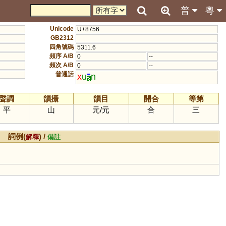
普
粵
Unicode
U+8756
GB2312
四角號碼
5311.6
頻序 A/B
0
--
頻次 A/B
0
--
普通話
x
u
n
聲調
韻攝
韻目
開合
等第
平
山
元
/
元
合
三
詞例(
) /
解釋
備註