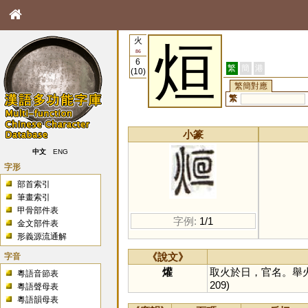
火
烜
86
6
繁
簡
港
(10)
繁簡對應
繁
小篆
中文
ENG
字形
部首索引
筆畫索引
甲骨部件表
字例:
1/1
金文部件表
形義源流通解
字音
《說文》
爟
取火於日，官名。舉
粵語音節表
209)
粵語聲母表
粵語韻母表