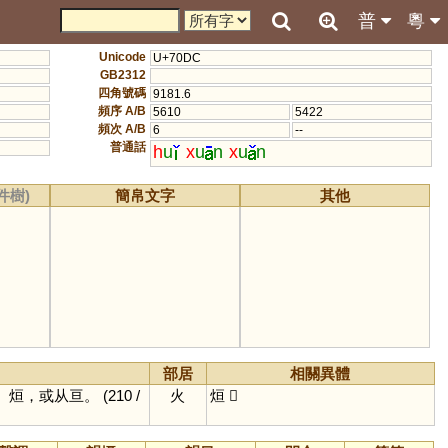
普
粵
Unicode
U+70DC
GB2312
四角號碼
9181.6
頻序 A/B
5610
5422
頻次 A/B
6
--
普通話
h
u
x
u
n
x
u
n
件樹)
簡帛文字
其他
部居
相關異體
〕
烜，或从亘。
(210 /
火
烜
𤉑