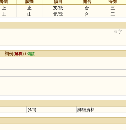
聲調
韻攝
韻目
開合
等第
上
止
支
/
紙
合
三
上
山
元
/
阮
合
三
6 字
詞例(
) /
解釋
備註
(4/4)
詳細資料