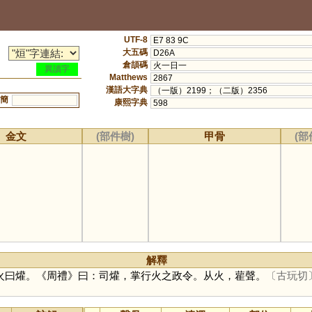
UTF-8
E7 83 9C
大五碼
D26A
倉頡碼
火一日一
異讀字
Matthews
2867
漢語大字典
（一版）2199；（二版）2356
簡
康熙字典
598
金文
(部件樹)
甲骨
(部
解釋
火曰爟。《周禮》曰：司爟，掌行火之政令。从火，雚聲。
〔古玩切