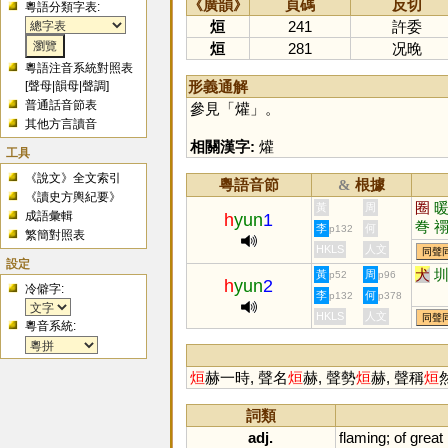
《廣韻》
頁碼
反切
粵語分類字表:
烜
241
許委
烜
281
况晚
粵語注音系統對照表
形義通解
[
聲母
|
韻母
|
聲調
]
普通話音節表
參見「
爟
」。
其他方言讀音
相關漢字:
爟
工具
《說文》全文索引
粵語音節
根據
&
《讀史方輿紀要》
圈
黃
周
成語彙輯
h
yun
1
弮
李
何
p132
繁簡對照表
翾
HKLS
人文
同聲
設定
愃
犬
黃
周
p52
p96
h
yun
2
冷僻字:
李
何
p132
p378
HKLS
人文
同聲
粵音系統:
烜
赫一時, 聲名
烜
赫, 聲勢
烜
赫, 聲稱
烜
詞類
adj.
flaming
;
of
great