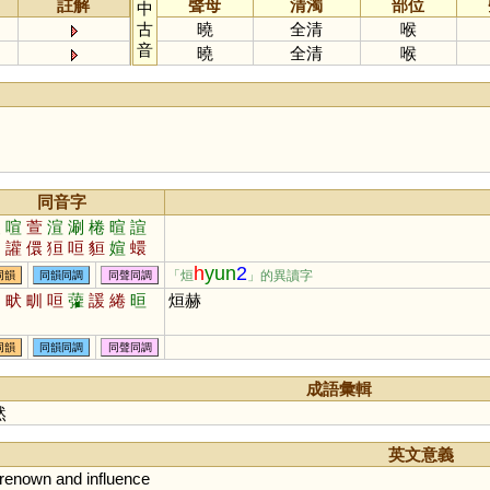
註解
聲母
清濁
部位
中
古
曉
全清
喉
音
曉
全清
喉
同音字
暖
喧
萱
渲
涮
棬
暄
諠
禤
讙
儇
狟
咺
貆
媗
蠉
駽
梋
懁
嬛
鋗
萲
塤
昍
h
yun
2
「烜
」的異讀字
同韻
同韻同調
同聲同調
愋
壎
諼
酄
煖
蝖
晅
圳
畎
甽
咺
虇
諼
綣
晅
烜赫
同韻
同韻同調
同聲同調
成語彙輯
然
英文意義
renown
and
influence