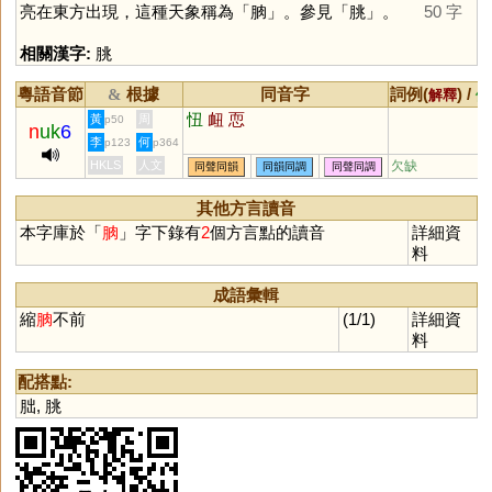
亮在東方出現，這種天象稱為「
朒
」。參見「
朓
」。
50 字
相關漢字:
朓
粵語音節
根據
同音字
詞例(
) /
&
解釋
備
忸
衄
恧
黃
周
p50
n
uk
6
李
何
p123
p364
HKLS
人文
欠缺
同聲同韻
同韻同調
同聲同調
其他方言讀音
本字庫於「
朒
」字下錄有
2
個方言點的讀音
詳細資
料
成語彙輯
縮
朒
不前
(1/1)
詳細資
料
配搭點:
朏
,
朓