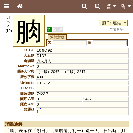
普
粵
月
朒
74
6
繁
簡
港
單讀音字
(10)
繁簡對應
繁
簡
UTF-8
E6 9C 92
大五碼
D1D7
倉頡碼
月人月人
Matthews
0
漢語大字典
（一版）2067；（二版）2217
康熙字典
433
Unicode
U+6712
GB2312
四角號碼
7422.7
頻序 A/B
0
5422
頻次 A/B
0
--
普通話
n
形義通解
「
朒
」表示在「朔日」（農曆每月初一）這一天，日出時，月