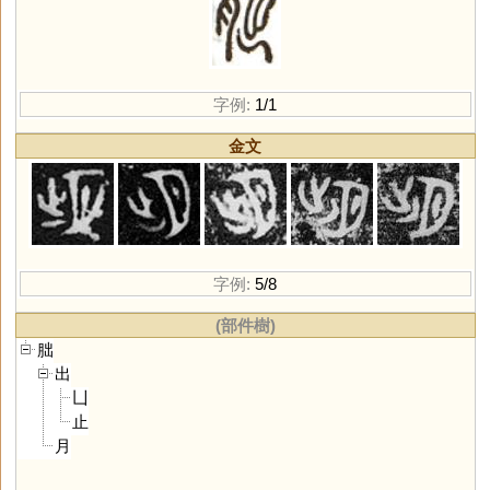
字例:
1/1
金文
字例:
5/8
(部件樹)
朏
出
凵
止
月