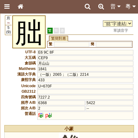
普
粵
月
朏
74
5
繁
簡
港
單讀音字
(9)
繁簡對應
繁
簡
UTF-8
E6 9C 8F
大五碼
CEF9
倉頡碼
月山山
Matthews
1841
漢語大字典
（一版）2065；（二版）2214
康熙字典
433
Unicode
U+670F
GB2312
四角號碼
7227.2
頻序 A/B
6368
5422
頻次 A/B
2
--
普通話
f
i
p
i
小篆