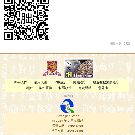
瀏覽次數: 5426
新手入門
使用凡例
字庫統計
隨機漢字
最近被搜索的漢字
鳴謝
製作單位
私隱政策
免責聲明
意見簿
（
管理員
）
在線人數： 2557
自 2014 年 7 月 8 日起
瀏覽人數： 80554369
使用次數： 294852469