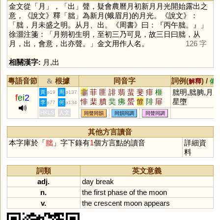
金文從「
月
」，「
出
」聲，疑會農曆月初新月月光開始露出之
意，《說文》釋「
朏
」為新月(蛾眉月)的月光。《說文》：
「朏，月未盛之明。从月、出。《周書》曰：『丙午朏。』」
徐灝注箋：「月朔初生明，至初三乃可見，故三日曰朏，从
月，出，會意，出亦聲。」金文用作人名。
126 字
相關漢字:
月
,
出
粵語音節
根據
同音字
詞例(
) /
&
解釋
備
非
菲
匪
誹
翡
蜚
斐
痱
榧
朏明,朏朒,月
黃
周
p19
p137
f
ei
2
悱
棐
膹
奜
疿
蜰
篚
陫
屝
星墮
李
何
p77
p134
HKLS
人文
同聲同韻
同韻同調
同聲同調
其他方言讀音
本字庫於「
朏
」字下錄有
1
個方言點的讀音
詳細資
料
詞類
英文意義
adj.
day
break
n.
the
first
phase
of
the
moon
v.
the
crescent
moon
appears