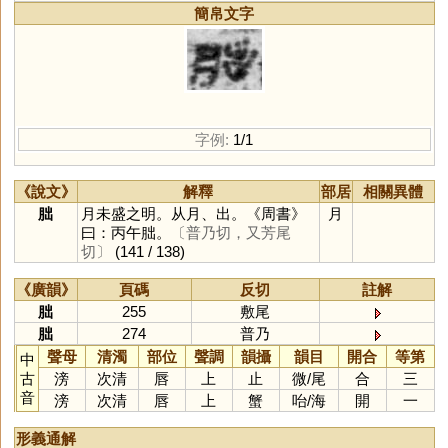
簡帛文字
字例:
1/1
《說文》
解釋
部居
相關異體
朏
月未盛之明。从月、出。《周書》
月
曰：丙午朏。
〔普乃切，又芳尾
切〕
(141 / 138)
《廣韻》
頁碼
反切
註解
朏
255
敷尾
朏
274
普乃
聲母
清濁
部位
聲調
韻攝
韻目
開合
等第
中
古
滂
次清
唇
上
止
微
/
尾
合
三
音
滂
次清
唇
上
蟹
咍
/
海
開
一
形義通解