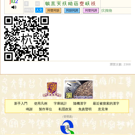
j
iu
2
鴢
蓔
宎
殀
眑
苭
窔
岆
祅
李
何
偠
騕
HKLS
人文
抭拽物
同聲同韻
同韻同調
同聲同調
瀏覽次數: 2368
新手入門
使用凡例
字庫統計
隨機漢字
最近被搜索的漢字
鳴謝
製作單位
私隱政策
免責聲明
意見簿
（
管理員
）