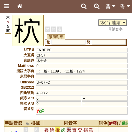
普
粵
木
柼
75
5
繁
簡
港
單讀音字
(9)
繁簡對應
繁
簡
UTF-8
E6 9F BC
大五碼
CF57
倉頡碼
木十金
Matthews
0
漢語大字典
（一版）1189；（二版）1274
康熙字典
Unicode
U+67FC
GB2312
四角號碼
4398.2
頻序 A/B
0
--
頻次 A/B
0
--
普通話
y
o
粵語音節
根據
同音字
詞例(
) /
&
解釋
備註
要
繞
擾
妖
夭
窅
杳
鷂
窈
黃
周