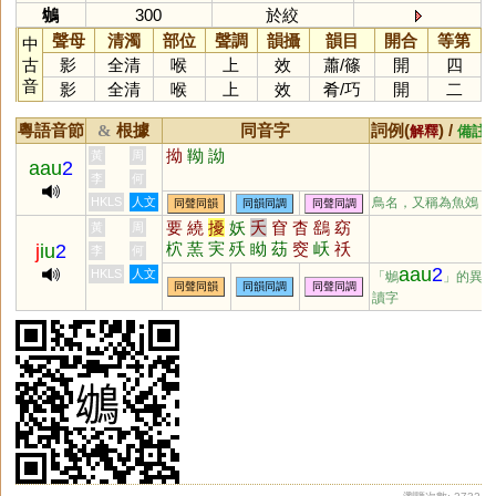
鴢
300
於絞
聲母
清濁
部位
聲調
韻攝
韻目
開合
等第
中
古
影
全清
喉
上
效
蕭
/
篠
開
四
音
影
全清
喉
上
效
肴
/
巧
開
二
粵語音節
根據
同音字
詞例(
) /
&
解釋
備註
拗
靿
詏
黃
周
aau
2
李
何
HKLS
人文
鳥名，又稱為魚鵁
同聲同韻
同韻同調
同聲同調
要
繞
擾
妖
夭
窅
杳
鷂
窈
黃
周
柼
蓔
宎
殀
眑
苭
窔
岆
祅
j
iu
2
李
何
偠
騕
aau
2
HKLS
人文
「鴢
」的異
同聲同韻
同韻同調
同聲同調
讀字