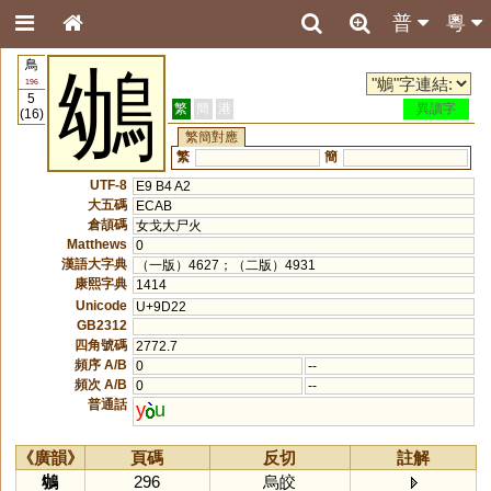
普
粵
鳥
鴢
196
5
繁
簡
港
異讀字
(16)
繁簡對應
繁
簡
UTF-8
E9 B4 A2
大五碼
ECAB
倉頡碼
女戈大尸火
Matthews
0
漢語大字典
（一版）4627；（二版）4931
康熙字典
1414
Unicode
U+9D22
GB2312
四角號碼
2772.7
頻序 A/B
0
--
頻次 A/B
0
--
普通話
y
u
《廣韻》
頁碼
反切
註解
鴢
296
烏皎