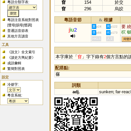
窅
154
於交
粵語分類字表:
窅
296
烏皎
粵語音節
根據
&
粵語注音系統對照表
[
聲母
|
韻母
|
聲調
]
要
黃
周
p24
p122
j
iu
2
普通話音節表
柼
李
何
p84
p173
其他方言讀音
殀
HKLS
人文
同聲
工具
《說文》全文索引
本字庫於「
窅
」字下錄有
2
個方言點的
《讀史方輿紀要》
成語彙輯
配搭點:
繁簡對照表
窱
設定
冷僻字:
詞類
adj.
sunken
;
far
-
reac
粵音系統: