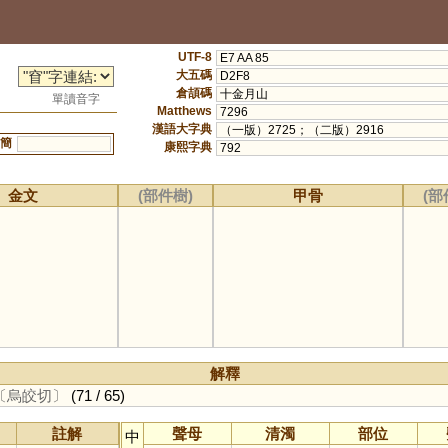
UTF-8
E7 AA 85
大五碼
D2F8
倉頡碼
十金月山
單讀音字
Matthews
7296
漢語大字典
（一版）2725；（二版）2916
簡
康熙字典
792
金文
(部件樹)
甲骨
(部
解釋
〔烏皎切〕
(71 / 65)
註解
聲母
清濁
部位
中