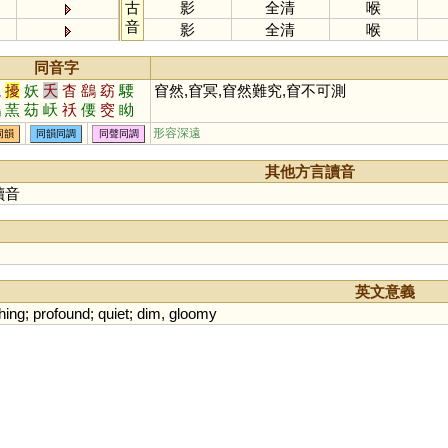
古
影
全清
喉
音
影
全清
喉
同音字
繞
擾
妖
夭
杳
鷂
窈
騕
窅然,窅冥,窅然難究,窅不可測
鴢
蓔
苭
岆
祅
偠
窔
眑
宎
形容深遠
同韻
同韻同調
同聲同調
其他方言讀音
讀音
英文意義
hing
;
profound
;
quiet
;
dim
,
gloomy