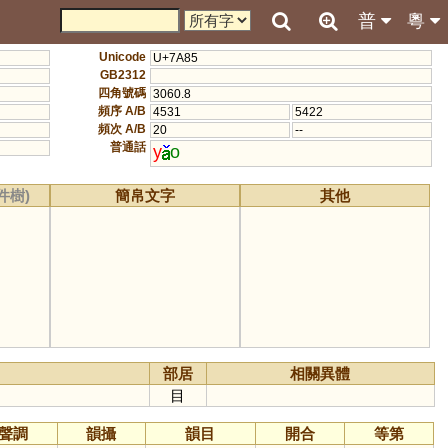
普
粵
Unicode
U+7A85
GB2312
四角號碼
3060.8
頻序 A/B
4531
5422
頻次 A/B
20
--
普通話
y
o
件樹)
簡帛文字
其他
部居
相關異體
目
聲調
韻攝
韻目
開合
等第