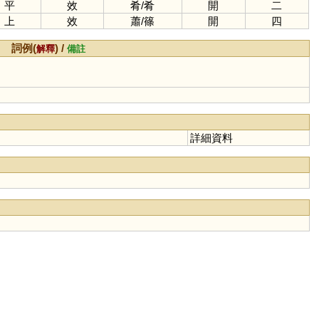
平
效
肴
/
肴
開
二
上
效
蕭
/
篠
開
四
詞例(
) /
解釋
備註
詳細資料