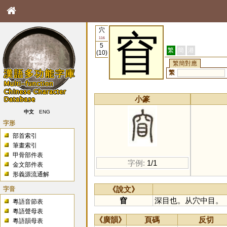
穴
窅
116
5
繁
簡
港
(10)
繁簡對應
繁
小篆
中文
ENG
字形
部首索引
筆畫索引
甲骨部件表
字例:
1/1
金文部件表
形義源流通解
字音
《說文》
窅
深目也。从穴中目。
粵語音節表
粵語聲母表
《廣韻》
頁碼
反切
粵語韻母表