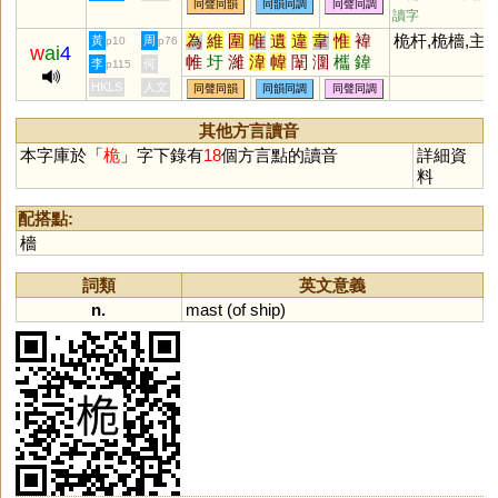
同聲同韻
同韻同調
同聲同調
讀字
為
維
圍
唯
遺
違
韋
惟
褘
桅杆,桅檣,主
黃
周
p10
p76
w
ai
4
帷
圩
濰
湋
幃
闈
潿
欈
鍏
李
何
p115
醀
蓶
喡
鮠
鄬
囗
HKLS
人文
同聲同韻
同韻同調
同聲同調
其他方言讀音
本字庫於「
桅
」字下錄有
18
個方言點的讀音
詳細資
料
配搭點:
檣
詞類
英文意義
n.
mast
(
of
ship
)