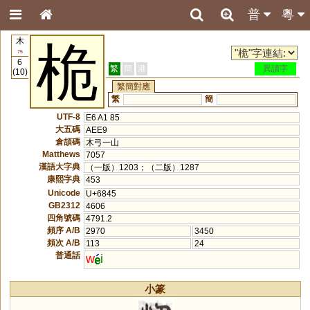
普
粵
木
桅
75
6
繁
簡
港
異讀字
(10)
繁簡對應
繁
簡
UTF-8
E6 A1 85
大五碼
AEE9
倉頡碼
木弓一山
Matthews
7057
漢語大字典
（一版）1203；（二版）1287
康熙字典
453
Unicode
U+6845
GB2312
4606
四角號碼
4791.2
頻序 A/B
2970
3450
頻次 A/B
113
24
普通話
w
i
小篆