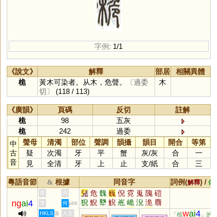
字例:
1/1
《說文》
解釋
部居
相關異體
桅
黃木可染者。从木，危聲。
〔過委
木
切〕
(118 / 113)
《廣韻》
頁碼
反切
註解
桅
98
五灰
桅
242
過委
聲母
清濁
部位
聲調
韻攝
韻目
開合
等第
中
古
疑
次濁
牙
平
蟹
灰
/
灰
合
一
音
見
全清
牙
上
止
支
/
紙
合
三
粵語音節
根據
同音字
詞例(
) /
&
解釋
備
兒
危
魏
巍
倪
霓
嵬
隗
磑
黃
周
猊
鯢
犩
觬
峞
峗
淣
洈
麛
ng
ai
4
李
何
p66
儿
堄
齯
輗
蜺
郳
婗
麑
w
ai
4
HKLS
人文
張
「桅
」的