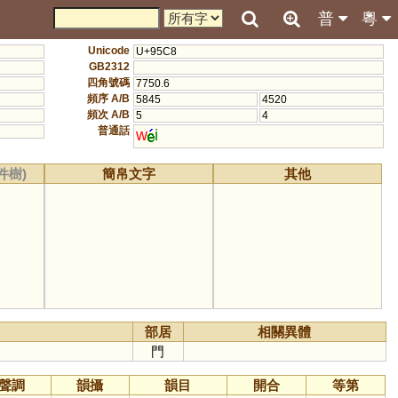
普
粵
Unicode
U+95C8
GB2312
四角號碼
7750.6
頻序 A/B
5845
4520
頻次 A/B
5
4
普通話
w
i
件樹)
簡帛文字
其他
部居
相關異體
門
聲調
韻攝
韻目
開合
等第