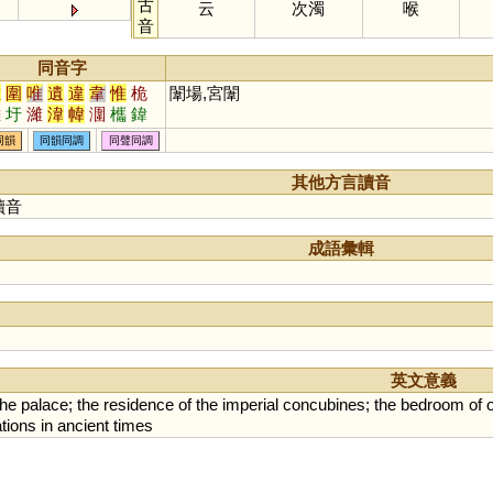
古
云
次濁
喉
音
同音字
維
圍
唯
遺
違
韋
惟
桅
闈場,宮闈
帷
圩
濰
湋
幃
潿
欈
鍏
蓶
喡
鮠
鄬
囗
同韻
同韻同調
同聲同調
其他方言讀音
讀音
成語彙輯
英文意義
the
palace
;
the
residence
of
the
imperial
concubines
;
the
bedroom
of
tions
in
ancient
times