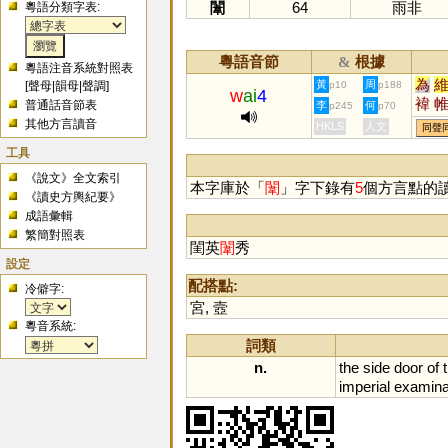
闈
64
雨非
粵語分類字表:
粵語音節
根據
&
粵語注音系統對照表
為
黃
周
[
聲母
|
韻母
|
聲調
]
p10
p188
w
ai
4
褘
普通話音節表
李
何
p245
p70
醀
其他方言讀音
HKLS
人文
同聲
工具
《說文》全文索引
本字庫於「
闈
」字下錄有
5
個方言點的
《讀史方輿紀要》
成語彙輯
繁簡對照表
閨英
闈
秀
設定
配搭點:
冷僻字:
宮
,
壼
粵音系統:
詞類
n.
the
side
door
of
imperial
examina