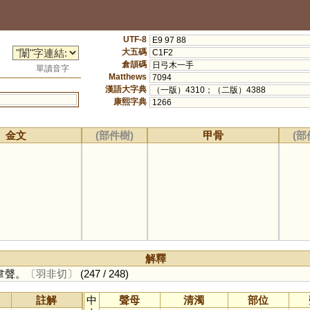
UTF-8
E9 97 88
大五碼
C1F2
倉頡碼
日弓木一手
單讀音字
Matthews
7094
漢語大字典
（一版）4310；（二版）4388
康熙字典
1266
金文
(部件樹)
甲骨
(部
解釋
韋聲。
〔羽非切〕
(247 / 248)
註解
中
聲母
清濁
部位