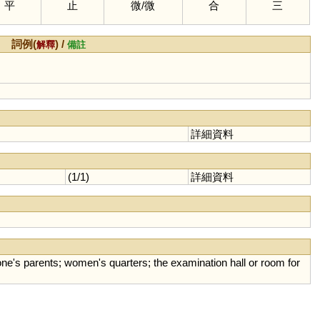
平
止
微
/
微
合
三
詞例(
) /
解釋
備註
詳細資料
(1/1)
詳細資料
one
'
s
parents
;
women
'
s
quarters
;
the
examination
hall
or
room
for