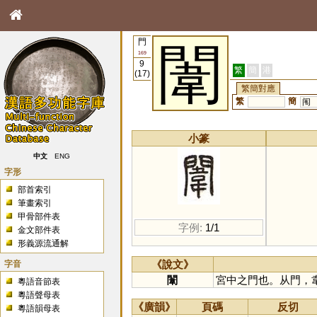
門
闈
169
9
繁
簡
港
(17)
繁簡對應
繁
簡
闱
小篆
中文
ENG
字形
部首索引
筆畫索引
甲骨部件表
字例:
1/1
金文部件表
形義源流通解
字音
《說文》
闈
宮中之門也。从門，
粵語音節表
粵語聲母表
《廣韻》
頁碼
反切
粵語韻母表