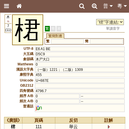
普
粵
木
桾
75
7
繁
簡
港
單讀音字
(11)
繁簡對應
繁
簡
UTF-8
E6 A1 BE
大五碼
D5C9
倉頡碼
木尸大口
Matthews
0
漢語大字典
（一版）1221；（二版）1309
康熙字典
455
Unicode
U+687E
GB2312
四角號碼
4796.7
頻序 A/B
0
--
頻次 A/B
0
--
普通話
j
n
《廣韻》
頁碼
反切
註解
桾
111
舉云