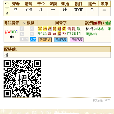
中
聲母
清濁
部位
聲調
韻攝
韻目
開合
等第
古
見
全清
牙
平
臻
文
/
文
合
三
音
粵語音節
根據
同音字
詞例(
) /
&
解釋
備註
軍
均
君
昆
龜
鈞
筠
崑
錕
桾櫏
黃
周
(樹木名，即
gw
an
1
鯤
琨
焜
莙
麇
褌
鋆
鍕
蚐
黑棗樹)
李
何
頵
鶤
鮶
皸
晜
袀
HKLS
人文
同聲同韻
同韻同調
同聲同調
配搭點:
櫏
瀏覽次數: 3170