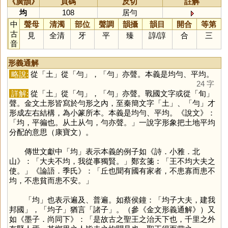
《廣韻》
頁碼
反切
註解
均
108
居勻
中
聲母
清濁
部位
聲調
韻攝
韻目
開合
等第
古
見
全清
牙
平
臻
諄
/
諄
合
三
音
形義通解
略說:
從「
土
」從「
勻
」，「
勻
」亦聲。本義是均勻、平均。
24 字
詳解:
從「
土
」從「
勻
」，「
勻
」亦聲。戰國文字或從「
旬
」
聲。金文土形皆寫於勻形之內，至秦簡文字「
土
」、「
勻
」才
形成左右結構，為小篆所本。本義是均勻、平均。《說文》：
「均，平徧也。从土从勻，勻亦聲。」一說字形象把土地平均
分配的意思（康寶文）。
傳世文獻中「
均
」表示本義的例子如《詩．小雅．北
山》：「大夫不均，我從事獨賢。」鄭玄箋：「王不均大夫之
使。」《論語．季氏》：「丘也聞有國有家者，不患寡而患不
均，不患貧而患不安。」
「
均
」也表示遍及、普遍。如蔡侯鐘：「均子大夫，建我
邦國」，「均子」猶言「諸子」。（參《金文形義通解》）又
如《墨子．尚同下》：「是故古之聖王之治天下也，千里之外