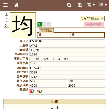
普
粵
土
均
32
4
繁
簡
港
異讀破音字
(7)
繁簡對應
繁
簡
UTF-8
E5 9D 87
大五碼
A7A1
倉頡碼
土心戈一
Matthews
1724
漢語大字典
（一版）0425；（二版）457
康熙字典
152
Unicode
U+5747
GB2312
3089
四角號碼
4712.0
頻序 A/B
567
534
頻次 A/B
4508
2069
普通話
j
n
y
n
小篆