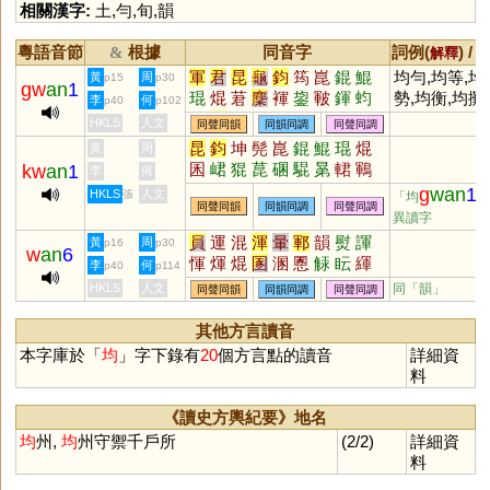
相關漢字:
土
,
勻
,
旬
,
韻
粵語音節
根據
同音字
詞例(
) /
&
解釋
軍
君
昆
龜
鈞
筠
崑
錕
鯤
均勻,均等,均
黃
周
p15
p30
gw
an
1
琨
焜
莙
麇
褌
鋆
皸
鍕
蚐
勢,均衡,均攤,
李
何
p40
p102
桾
頵
鶤
鮶
晜
袀
平均
HKLS
人文
同聲同韻
同韻同調
同聲同調
昆
鈞
坤
髡
崑
錕
鯤
琨
焜
黃
周
囷
峮
猑
菎
碅
騉
晜
輑
鶤
kw
an
1
李
何
g
wan
1
HKLS
人文
張
「均
同聲同韻
同韻同調
同聲同調
異讀字
員
運
混
渾
暈
鄆
韻
熨
諢
黃
周
p16
p30
w
an
6
惲
煇
焜
圂
溷
慁
觨
眃
緷
李
何
p40
p114
倱
顐
韗
餫
掍
HKLS
人文
同「
韻
」
同聲同韻
同韻同調
同聲同調
其他方言讀音
本字庫於「
均
」字下錄有
20
個方言點的讀音
詳細資
料
《讀史方輿紀要》地名
均
州,
均
州守禦千戶所
(2/2)
詳細資
料