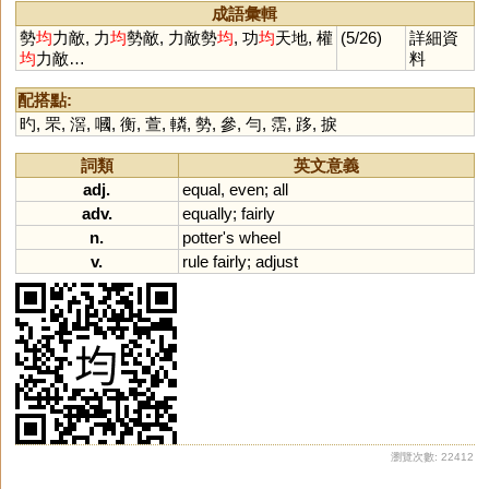
成語彙輯
勢
均
力敵, 力
均
勢敵, 力敵勢
均
, 功
均
天地, 權
(5/26)
詳細資
均
力敵…
料
配搭點:
旳
,
罘
,
滘
,
嘓
,
衡
,
萱
,
轔
,
勢
,
參
,
勻
,
霑
,
跢
,
捩
詞類
英文意義
adj.
equal
,
even
;
all
adv.
equally
;
fairly
n.
potter
'
s
wheel
v.
rule
fairly
;
adjust
瀏覽次數: 22412