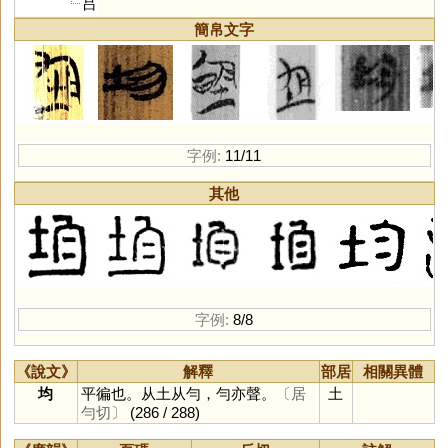
吕
簡帛文字
字例:
11/11
其他
字例:
8/8
《說文》
解釋
部居
相關異體
均
平徧也。从土从勻，勻亦聲。
〔居
土
勻切〕
(286 / 288)