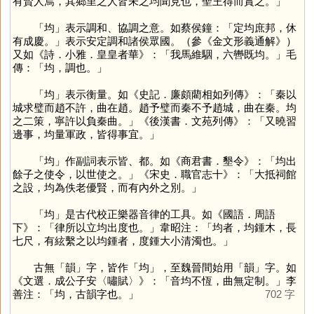
有賢人焉，其鄉里之人皆未之均聞見也，聖王得而賞之。」
「
均
」表示調和、協調之意。如蔡侯鐘：「定均庶邦，休
有成慶。」表示安定調和諸侯眾國。（參《金文形義通解》）
又如《詩．小雅．皇皇者華》：「我馬維駰，六轡既均。」毛
傳：「均，調也。」
「
均
」表示衡量。如《史記．廉頗藺相如列傳》：「秦以
城求璧而趙不許，曲在趙。趙予璧而秦不予趙城，曲在秦。均
之二策，寧許以負秦曲。」《後漢書．文苑列傳》：「又曉習
邊事，均量軍政，皆得事宜。」
「
均
」作副詞表示皆、都。如《商君書．墾令》：「均出
餘子之使令，以世使之。」《宋史．職官志十》：「大抵祠館
之設，均為佚老優賢，而有內外之別。」
「
均
」是古代校正樂器音律的工具。如《國語．周語
下》：「律所以立均出度也。」韋昭注：「均者，均鍾木，長
七尺，有絃繫之以均鍾者，度鍾大小清濁也。」
古無「
韻
」字，皆作「
均
」，至魏晉間始用「
韻
」字。如
《文選．成公子安〈嘯賦〉》：「音均不恆，曲無定制。」李
善注：「均，古韻字也。」
702 字