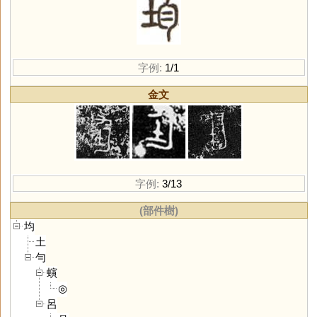
字例:
1/1
金文
字例:
3/13
(部件樹)
均
土
勻
螾
◎
呂