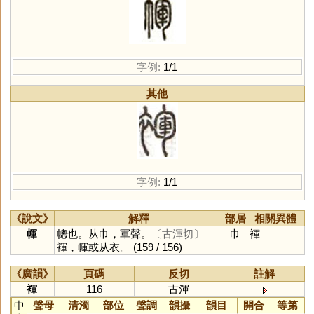
字例:
1/1
其他
字例:
1/1
《說文》
解釋
部居
相關異體
㡓
幒也。从巾，軍聲。
〔古渾切〕
巾
褌
褌，㡓或从衣。
(159 / 156)
《廣韻》
頁碼
反切
註解
褌
116
古渾
中
聲母
清濁
部位
聲調
韻攝
韻目
開合
等第