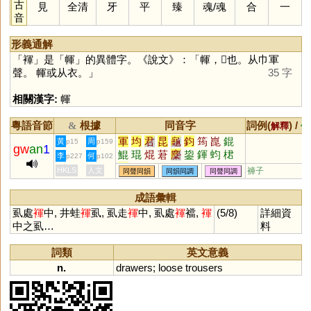
古
見
全清
牙
平
臻
魂
/
魂
合
一
音
形義通解
「
褌
」是「
㡓
」的異體字。《說文》：「㡓，𢃭也。从巾軍
聲。 㡓或从衣。」
35 字
相關漢字:
㡓
粵語音節
根據
同音字
詞例(
) /
&
解釋
備
軍
均
君
昆
龜
鈞
筠
崑
錕
黃
周
p15
p159
gw
an
1
鯤
琨
焜
莙
麇
鋆
鍕
蚐
桾
李
何
p227
p102
頵
鶤
鮶
皸
晜
袀
HKLS
人文
褲子
同聲同韻
同韻同調
同聲同調
成語彙輯
虱處
褌
中, 井蛙
褌
虱, 虱走
褌
中, 虱處
褌
襠,
褌
(5/8)
詳細資
中之虱…
料
詞類
英文意義
n.
drawers
;
loose
trousers