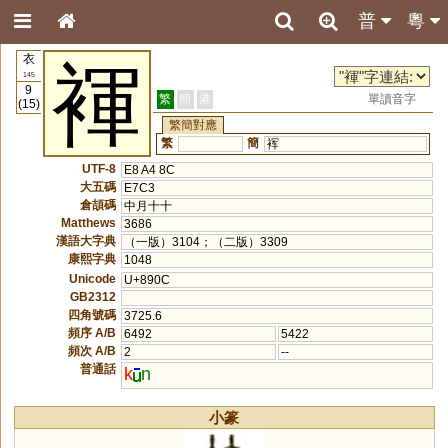
普
粵
衣
褌
145
9
繁
簡
港
單讀音字
(15)
繁簡對應
繁
簡
裈
UTF-8
E8 A4 8C
大五碼
E7C3
倉頡碼
中月十十
Matthews
3686
漢語大字典
（一版）3104；（二版）3309
康熙字典
1048
Unicode
U+890C
GB2312
四角號碼
3725.6
頻序 A/B
6492
5422
頻次 A/B
2
--
普通話
k
n
小篆