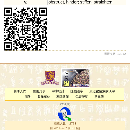
v.
obstruct
,
hinder
;
stiffen
,
straighten
瀏覽次數: 13812
新手入門
使用凡例
字庫統計
隨機漢字
最近被搜索的漢字
鳴謝
製作單位
私隱政策
免責聲明
意見簿
（
管理員
）
在線人數： 2778
自 2014 年 7 月 8 日起