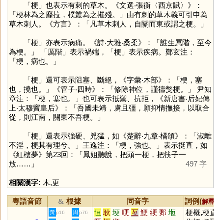
「
梗
」也表示有刺的草木。《文選‧張衡〈西京賦〉》：
「梗林為之靡拉，樸叢為之摧殘。」由有刺的草木義可引申為
草木刺人。《方言》：「凡草木刺人，自關而東或謂之梗。」
「
梗
」亦表示病痛。《詩‧大雅‧桑柔》：「誰生厲階，至今
為梗。」 「厲階」表示禍端，「
梗
」表示疾病。鄭玄注：
「梗，病也。」
「
梗
」還可表示阻塞、斷絕，《字彙‧木部》：「梗，塞
也，撓也。」《管子‧四時》：「修除神位，謹禱獘梗。」 尹知
章注：「梗，塞也。」也可表示抵禦、抗拒，《新唐書‧后妃傳
上‧太穆竇皇后》：「吾國未靖，虜且彊，願抑情撫接，以取合
從，則江南，關東不吾梗。」
「
梗
」還表示強硬、兇猛，如《楚辭‧九章‧橘頌》：「淑離
不淫，梗其有理兮。」王逸注：「梗，強也。」表示挺直，如
《紅樓夢》第23回：「鳳姐聽說，把頭一梗，把筷子一
放……」
497 字
相關漢字:
木
,
更
粵語音節
根據
同音字
詞例(
)
&
解釋
恒
耿
埂
哽
亙
鯁
綆
郠
堩
梗概,梗直
黃
周
p16
p76