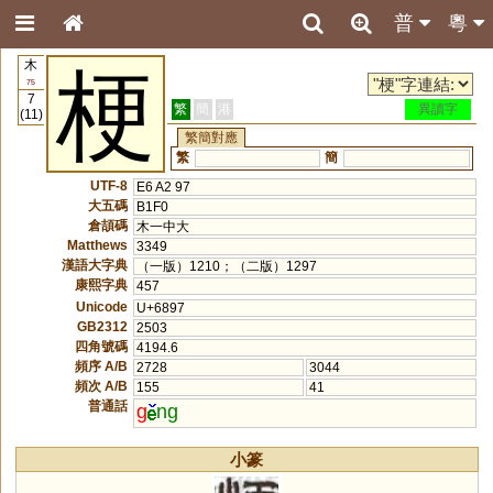
普
粵
木
梗
75
7
繁
簡
港
異讀字
(11)
繁簡對應
繁
簡
UTF-8
E6 A2 97
大五碼
B1F0
倉頡碼
木一中大
Matthews
3349
漢語大字典
（一版）1210；（二版）1297
康熙字典
457
Unicode
U+6897
GB2312
2503
四角號碼
4194.6
頻序 A/B
2728
3044
頻次 A/B
155
41
普通話
g
ng
小篆