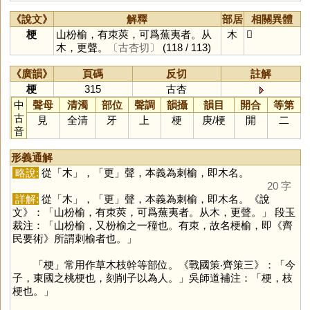
《說文》
解釋
部居
相關異體
梗
山枌榆，有朿莢，可爲蕪夷者。从
木
𣖀
木，更聲。
〔古杏切〕
(118 / 113)
《廣韻》
頁碼
反切
註解
梗
315
古杏
中
聲母
清濁
部位
聲調
韻攝
韻目
開合
等第
古
見
全清
牙
上
梗
庚
/
梗
開
二
音
形義通解
略說:
從「
木
」，「
更
」聲，本義為刺榆，即木名。
20 字
詳解:
從「
木
」，「
更
」聲，本義為刺榆，即木名。《說
文》：「山枌榆，有朿莢，可爲蕪夷者。从木，更聲。」 段玉
裁注：「山枌榆，又枌榆之一穜也。有朿，故名梗榆，即《齊
民要術》所謂刺榆者也。」
「
梗
」常用作草木枝幹等部位。《戰國策‧齊策三》：「今
子，東國之桃梗也，刻削子以為人。」吳師道補注：「梗，枝
梗也。」