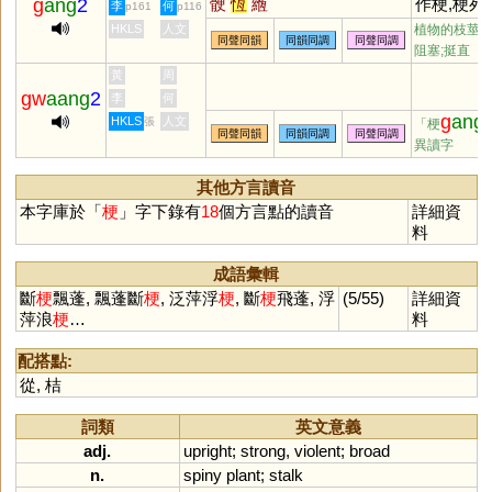
g
ang
2
骾
恆
緪
作梗,梗死
李
何
p161
p116
泛,梗阻,梗
HKLS
人文
植物的枝莖;大
同聲同韻
同韻同調
同聲同調
梗滯,菜梗
阻塞;挺直
黃
周
gw
aang
2
李
何
g
ang
HKLS
人文
張
「梗
同聲同韻
同韻同調
同聲同調
異讀字
其他方言讀音
本字庫於「
梗
」字下錄有
18
個方言點的讀音
詳細資
料
成語彙輯
斷
梗
飄蓬, 飄蓬斷
梗
, 泛萍浮
梗
, 斷
梗
飛蓬, 浮
(5/55)
詳細資
萍浪
梗
…
料
配搭點:
從
,
桔
詞類
英文意義
adj.
upright
;
strong
,
violent
;
broad
n.
spiny
plant
;
stalk