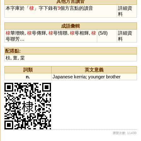
其他方言讀音
本字庫於「
棣
」字下錄有
9
個方言點的讀音
詳細資
料
成語彙輯
棣
華增映,
棣
萼傳輝,
棣
萼情聯,
棣
萼相輝,
棣
(5/8)
詳細資
萼聯芳…
料
配搭點:
枎
,
亶
,
棠
詞類
英文意義
n.
Japanese
kerria
;
younger
brother
瀏覽次數: 11430