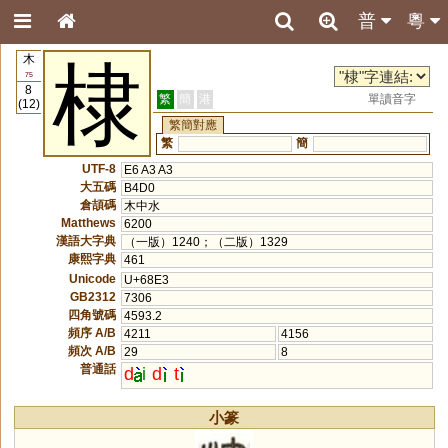
普
粵
木
棣
75
8
繁
簡
港
單讀音字
(12)
繁簡對應
繁
簡
UTF-8
E6 A3 A3
大五碼
B4D0
倉頡碼
木中水
Matthews
6200
漢語大字典
（一版）1240；（二版）1329
康熙字典
461
Unicode
U+68E3
GB2312
7306
四角號碼
4593.2
頻序 A/B
4211
4156
頻次 A/B
29
8
普通話
d
i
d
t
小篆