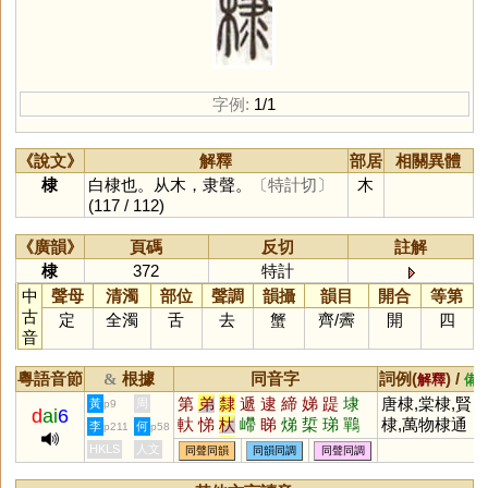
字例:
1/1
《說文》
解釋
部居
相關異體
棣
白棣也。从木，隶聲。
〔特計切〕
木
(117 / 112)
《廣韻》
頁碼
反切
註解
棣
372
特計
中
聲母
清濁
部位
聲調
韻攝
韻目
開合
等第
古
定
全濁
舌
去
蟹
齊
/
霽
開
四
音
粵語音節
根據
同音字
詞例(
) /
&
解釋
備
第
弟
隸
遞
逮
締
娣
踶
埭
唐棣,棠棣,賢
黃
周
p9
d
ai
6
軑
悌
杕
嵽
睇
焍
梊
珶
鷤
棣,萬物棣通
李
何
p211
p58
遰
睼
釱
HKLS
人文
同聲同韻
同韻同調
同聲同調