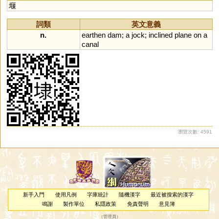
堰
詞類
英文意義
n.
earthen
dam
;
a
jock
;
inclined
plane
on
a
canal
瀏覽次數: 4591
新手入門
使用凡例
字庫統計
隨機漢字
最近被搜索的漢字
鳴謝
製作單位
私隱政策
免責聲明
意見簿
（
管理員
）