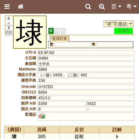
普
粵
土
埭
32
8
繁
簡
港
異讀字
(11)
繁簡對應
繁
簡
UTF-8
E5 9F AD
大五碼
D4B4
倉頡碼
土中水
Matthews
5994
漢語大字典
（一版）0458；（二版）492
康熙字典
158
Unicode
U+57ED
GB2312
6004
四角號碼
4513.2
頻序 A/B
5300
5422
頻次 A/B
8
--
普通話
d
i
《廣韻》
頁碼
反切
註解
埭
389
徒耐