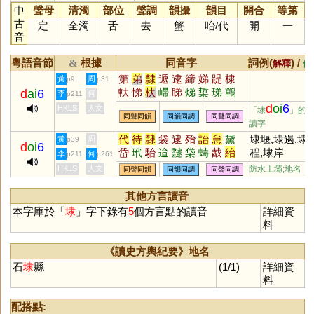
中
聲母
清濁
部位
聲調
韻攝
韻目
開合
等第
古
定
全濁
舌
去
蟹
咍
/
代
開
一
音
粵語音節
根據
同音字
詞例(
) /
&
解釋
備
第
弟
隸
遞
逮
締
娣
踶
棣
黃
周
p9
p31
軑
悌
杕
嵽
睇
焍
梊
珶
鷤
d
ai
6
李
何
p211
遰
睼
釱
d
oi
6
HKLS
人文
「埭
」的
同聲同韻
同韻同調
同聲同調
讀字
代
待
隸
袋
逮
殆
詒
怠
黛
埭堰,埭遏,埭
黃
周
p39
d
oi
6
岱
玳
駘
迨
靆
柋
蝳
酨
紿
程,埭岸
李
何
p211
p261
祋
HKLS
人文
防水土壩;地名
同聲同韻
同韻同調
同聲同調
其他方言讀音
本字庫於「
埭
」字下錄有
5
個方言點的讀音
詳細資
料
《讀史方輿紀要》地名
石
埭
縣
(1/1)
詳細資
料
配搭點: