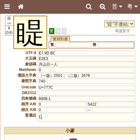
普
粵
目
睼
109
9
繁
簡
港
單讀音字
(14)
繁簡對應
繁
簡
UTF-8
E7 9D BC
大五碼
E2E3
倉頡碼
月山日一人
Matthews
0
漢語大字典
（一版）2501；（二版）2678
康熙字典
740
Unicode
U+777C
GB2312
四角號碼
6608.1
頻序 A/B
0
5422
頻次 A/B
0
--
普通話
t
小篆