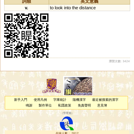
詞類
英文意義
v.
to
look
into
the
distance
瀏覽次數: 3424
新手入門
使用凡例
字庫統計
隨機漢字
最近被搜索的漢字
鳴謝
製作單位
私隱政策
免責聲明
意見簿
（
管理員
）
在線人數： 2612