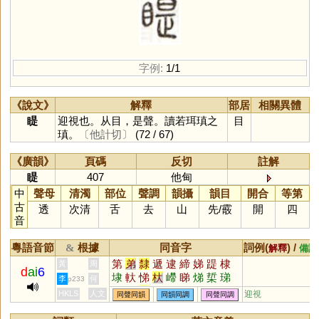
字例:
1/1
《說文》
解釋
部居
相關異體
睼
迎視也。从目，是聲。讀若珥瑱之
目
瑱。
〔他計切〕
(72 / 67)
《廣韻》
頁碼
反切
註解
睼
407
他甸
中
聲母
清濁
部位
聲調
韻攝
韻目
開合
等第
古
透
次清
舌
去
山
先
/
霰
開
四
音
粵語音節
根據
同音字
詞例(
) /
&
解釋
備註
第
弟
隸
遞
逮
締
娣
踶
棣
黃
周
d
ai
6
埭
軑
悌
杕
嵽
睇
焍
梊
珶
李
何
p233
鷤
遰
釱
HKLS
人文
迎視
同聲同韻
同韻同調
同聲同調