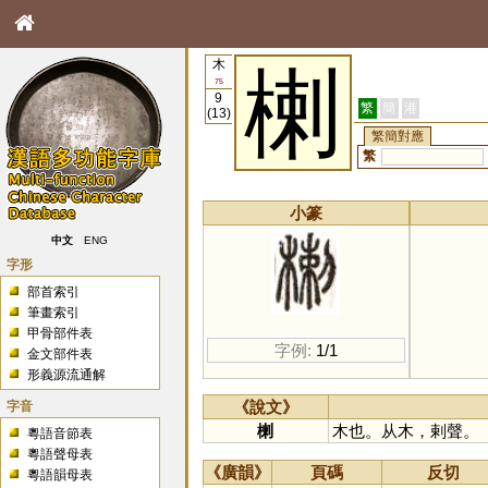
木
楋
75
9
繁
簡
港
(13)
繁簡對應
繁
小篆
中文
ENG
字形
部首索引
筆畫索引
甲骨部件表
字例:
1/1
金文部件表
形義源流通解
字音
《說文》
楋
木也。从木，剌聲。
粵語音節表
粵語聲母表
《廣韻》
頁碼
反切
粵語韻母表