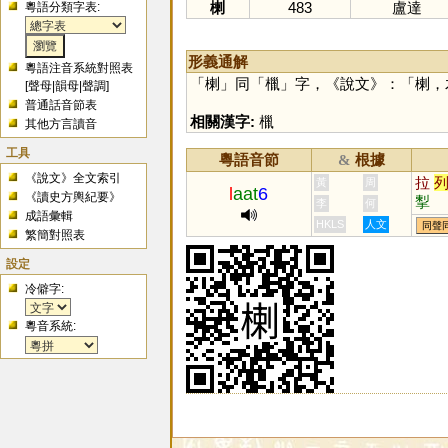
楋
483
盧達
粵語分類字表:
形義通解
粵語注音系統對照表
「
楋
」同「
㯿
」字，《說文》：「楋，
[
聲母
|
韻母
|
聲調
]
普通話音節表
相關漢字:
㯿
其他方言讀音
工具
粵語音節
根據
&
《說文》全文索引
拉
黃
周
l
aat
6
《讀史方輿紀要》
揧
李
何
成語彙輯
HKLS
人文
同聲
繁簡對照表
設定
冷僻字:
粵音系統: