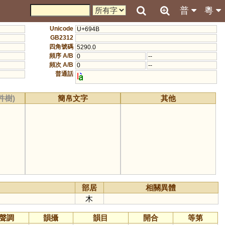
普
粵
Unicode
U+694B
GB2312
四角號碼
5290.0
頻序 A/B
0
--
頻次 A/B
0
--
普通話
l
件樹)
簡帛文字
其他
部居
相關異體
木
聲調
韻攝
韻目
開合
等第