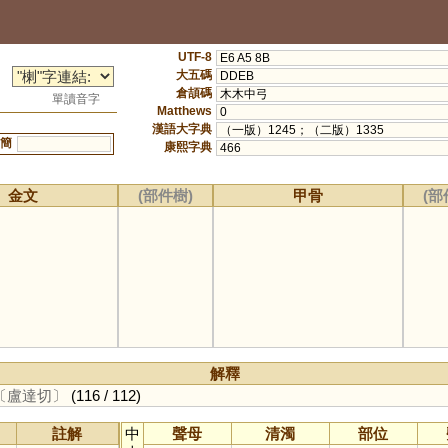
UTF-8
E6 A5 8B
大五碼
DDEB
倉頡碼
木木中弓
單讀音字
Matthews
0
漢語大字典
（一版）1245；（二版）1335
簡
康熙字典
466
金文
(部件樹)
甲骨
(部
解釋
〔盧達切〕
(116 / 112)
註解
中
聲母
清濁
部位