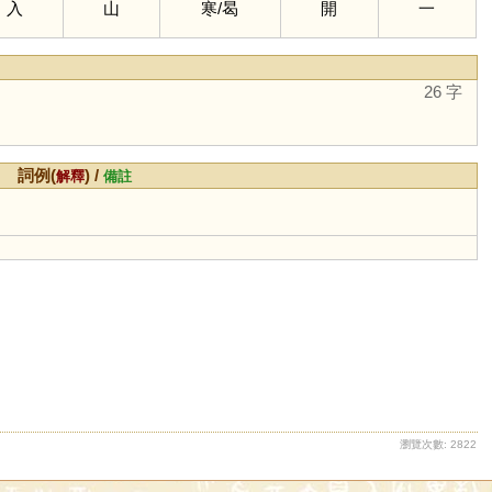
入
山
寒
/
曷
開
一
26 字
詞例(
) /
解釋
備註
瀏覽次數: 2822