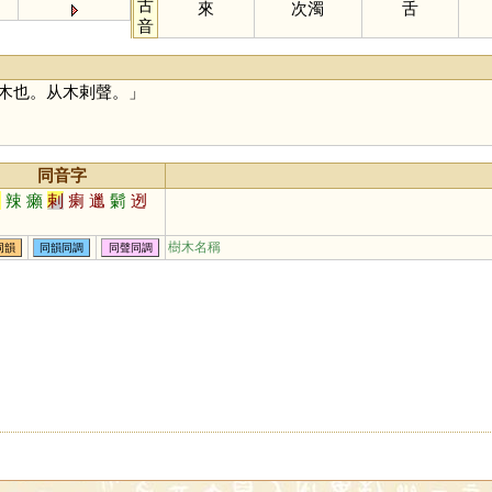
古
來
次濁
舌
音
木也。从木剌聲。」
同音字
列
辣
癩
剌
瘌
邋
鬎
迾
樹木名稱
同韻
同韻同調
同聲同調