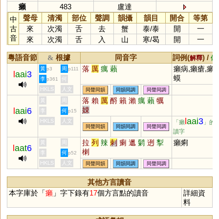
癩
483
盧達
聲母
清濁
部位
聲調
韻攝
韻目
開合
等第
中
古
來
次濁
舌
去
蟹
泰
/
泰
開
一
音
來
次濁
舌
入
山
寒
/
曷
開
一
粵語音節
根據
同音字
詞例(
) /
&
解釋
備
落
厲
癘
藾
癩病,癩瘡,癩
黃
周
p3
p111
l
aai
3
蟆
李
何
p361
HKLS
人文
同聲同韻
同韻同調
同聲同調
落
賴
厲
酹
籟
瀨
癘
藾
犡
黃
周
娕
l
aai
6
李
何
p15
l
aai
3
HKLS
人文
「癩
」的
同聲同韻
同韻同調
同聲同調
讀字
拉
列
辣
剌
瘌
邋
鬎
迾
揧
癩痢
黃
周
l
aat
6
楋
李
何
p52
HKLS
人文
同聲同韻
同韻同調
同聲同調
其他方言讀音
本字庫於「
癩
」字下錄有
17
個方言點的讀音
詳細資
料