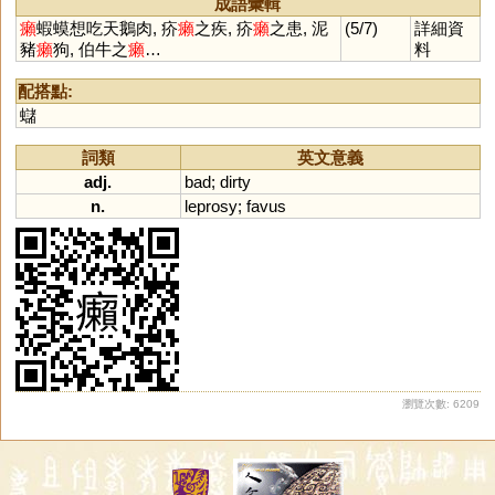
成語彙輯
癩
蝦蟆想吃天鵝肉, 疥
癩
之疾, 疥
癩
之患, 泥
(5/7)
詳細資
豬
癩
狗, 伯牛之
癩
…
料
配搭點:
蠩
詞類
英文意義
adj.
bad
;
dirty
n.
leprosy
;
favus
瀏覽次數: 6209