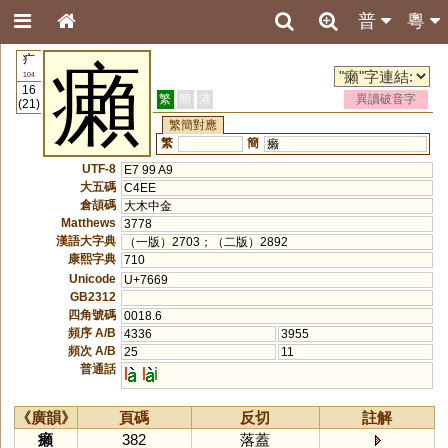
普
粵
疒
癩
104
16
繁
簡
港
異讀破音字
(21)
繁簡對應
繁
簡
癞
UTF-8
E7 99 A9
大五碼
C4EE
倉頡碼
大木中金
Matthews
3778
漢語大字典
（一版）2703；（二版）2892
康熙字典
710
Unicode
U+7669
GB2312
四角號碼
0018.6
頻序 A/B
4336
3955
頻次 A/B
25
11
普通話
l
l
i
《廣韻》
頁碼
反切
註解
癩
382
落蓋