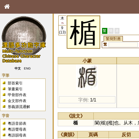
木
楯
75
9
繁
簡
港
(13)
繁簡對應
繁
小篆
中文
ENG
字形
部首索引
筆畫索引
甲骨部件表
字例:
1/1
金文部件表
形義源流通解
字音
《說文》
楯
闌(楯)[檻]也。从木
粵語音節表
粵語聲母表
《廣韻》
頁碼
反切
粵語韻母表