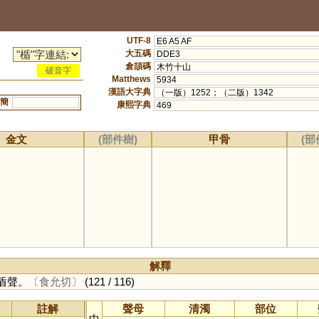
UTF-8
E6 A5 AF
大五碼
DDE3
倉頡碼
木竹十山
破音字
Matthews
5934
漢語大字典
（一版）1252；（二版）1342
簡
康熙字典
469
金文
(部件樹)
甲骨
(部
解釋
，盾聲。
〔食允切〕
(121 / 116)
註解
聲母
清濁
部位
中