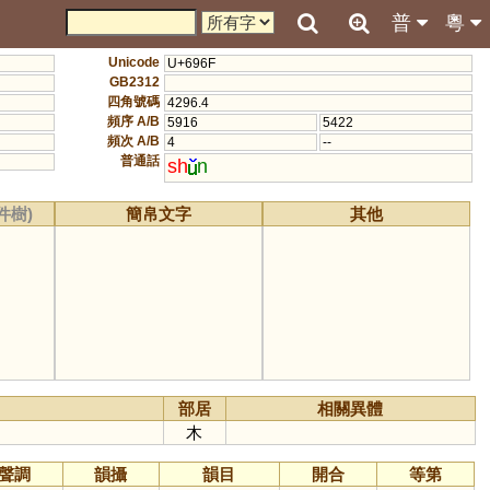
普
粵
Unicode
U+696F
GB2312
四角號碼
4296.4
頻序 A/B
5916
5422
頻次 A/B
4
--
普通話
sh
n
件樹)
簡帛文字
其他
部居
相關異體
木
聲調
韻攝
韻目
開合
等第