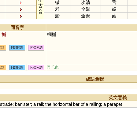
徹
次清
舌
古
邪
全濁
齒
音
船
全濁
齒
同音字
吮
揗
欄楯
同韻
同韻同調
同聲同調
腯
同「
盾
」
同韻
同韻同調
同聲同調
成語彙輯
英文意義
strade
;
banister
;
a
rail
;
the
horizontal
bar
of
a
railing
;
a
parapet