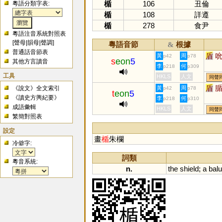
楯
106
丑倫
粵語分類字表:
楯
108
詳遵
楯
278
食尹
粵語注音系統對照表
[
聲母
|
韻母
|
聲調
]
粵語音節
根據
&
普通話音節表
盾
黃
周
p42
p78
s
eon
5
其他方言讀音
李
何
p218
p309
工具
HKLS
人文
同聲
盾
《說文》全文索引
黃
周
p42
p78
t
eon
5
《讀史方輿紀要》
李
何
p218
p310
成語彙輯
HKLS
人文
同聲
繁簡對照表
設定
畫
楯
朱欄
冷僻字:
詞類
粵音系統:
n.
the
shield
;
a
balu