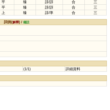
平
臻
諄
/
諄
合
三
平
臻
諄
/
諄
合
三
上
臻
諄
/
準
合
三
詞例(
) /
解釋
備註
(1/1)
詳細資料