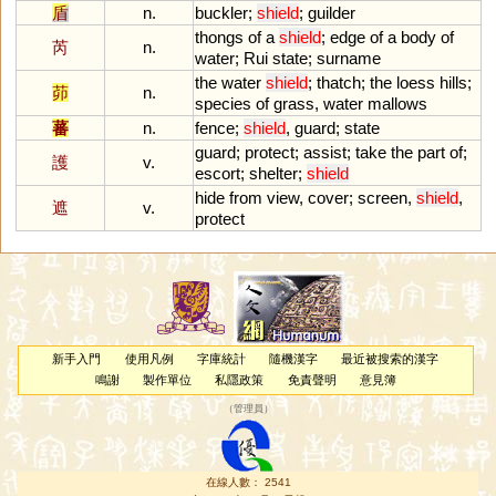
盾
n.
buckler
;
shield
;
guilder
thongs
of
a
shield
;
edge
of
a
body
of
芮
n.
water
;
Rui
state
;
surname
the
water
shield
;
thatch
;
the
loess
hills
;
茆
n.
species
of
grass
,
water
mallows
蕃
n.
fence
;
shield
,
guard
;
state
guard
;
protect
;
assist
;
take
the
part
of
;
護
v.
escort
;
shelter
;
shield
hide
from
view
,
cover
;
screen
,
shield
,
遮
v.
protect
新手入門
使用凡例
字庫統計
隨機漢字
最近被搜索的漢字
鳴謝
製作單位
私隱政策
免責聲明
意見簿
（
管理員
）
在線人數： 2541