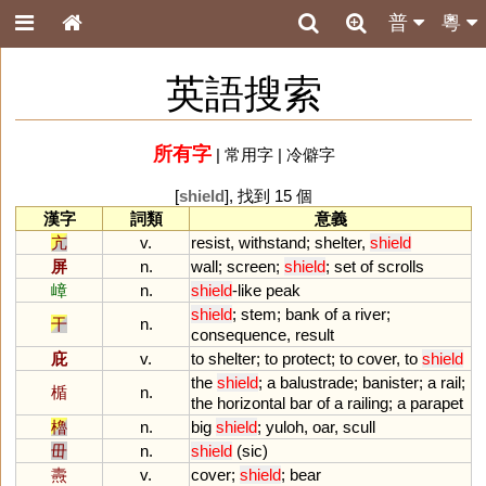
普
粵
英語搜索
所有字
|
常用字
|
冷僻字
[
shield
], 找到 15 個
漢字
詞類
意義
亢
v.
resist
,
withstand
;
shelter
,
shield
屏
n.
wall
;
screen
;
shield
;
set
of
scrolls
嶂
n.
shield
-
like
peak
shield
;
stem
;
bank
of
a
river
;
干
n.
consequence
,
result
庇
v.
to
shelter
;
to
protect
;
to
cover
,
to
shield
the
shield
;
a
balustrade
;
banister
;
a
rail
;
楯
n.
the
horizontal
bar
of
a
railing
;
a
parapet
櫓
n.
big
shield
;
yuloh
,
oar
,
scull
毌
n.
shield
(
sic
)
燾
v.
cover
;
shield
;
bear