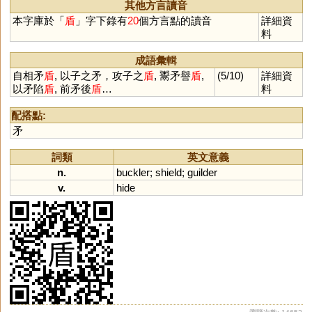
之盾
其他方言讀音
本字庫於「
盾
」字下錄有
20
個方言點的讀音
詳細資
料
成語彙輯
自相矛
盾
, 以子之矛，攻子之
盾
, 鬻矛譽
盾
,
(5/10)
詳細資
以矛陷
盾
, 前矛後
盾
…
料
配搭點:
矛
詞類
英文意義
n.
buckler
;
shield
;
guilder
v.
hide