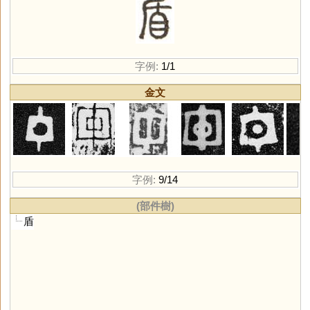
字例:
1/1
金文
字例:
9/14
(部件樹)
盾