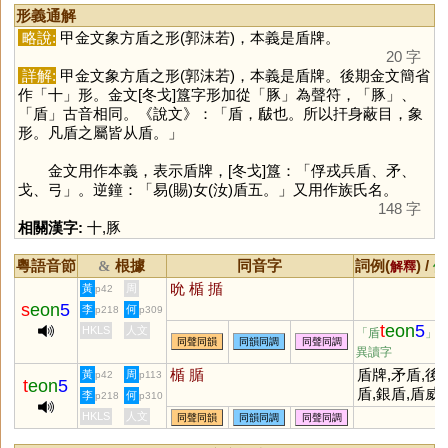
形義通解
略說:
甲金文象方盾之形(郭沫若)，本義是盾牌。
20 字
詳解:
甲金文象方盾之形(郭沫若)，本義是盾牌。後期金文簡省
作「
十
」形。金文[冬戈]簋字形加從「
豚
」為聲符，「
豚
」、
「
盾
」古音相同。《說文》：「盾，瞂也。所以扞身蔽目，象
形。凡盾之屬皆从盾。」
金文用作本義，表示盾牌，[冬戈]簋：「俘戎兵盾、矛、
戈、弓」。逆鐘：「易(賜)女(汝)盾五。」又用作族氏名。
148 字
相關漢字:
十
,
豚
粵語音節
根據
同音字
詞例(
) /
&
解釋
備
吮
楯
揗
黃
周
p42
s
eon
5
李
何
p218
p309
t
eon
5
HKLS
人文
「盾
」
同聲同韻
同韻同調
同聲同調
異讀字
楯
腯
盾牌,矛盾,後
黃
周
p42
p113
t
eon
5
盾,銀盾,盾威
李
何
p218
p310
赫,大相矛盾,
HKLS
人文
同聲同韻
同韻同調
同聲同調
子之矛，攻子