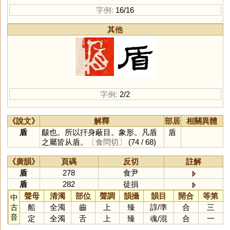
字例:
16/16
其他
字例:
2/2
《說文》
解釋
部居
相關異體
盾
瞂也。所以扞身蔽目。象形。凡盾
盾
之屬皆从盾。
〔食問切〕
(74 / 68)
《廣韻》
頁碼
反切
註解
盾
278
食尹
盾
282
徒損
聲母
清濁
部位
聲調
韻攝
韻目
開合
等第
中
古
船
全濁
齒
上
臻
諄
/
準
合
三
音
定
全濁
舌
上
臻
魂
/
混
合
一