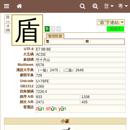
普
粵
目
盾
109
4
繁
簡
港
異讀字
(9)
繁簡對應
繁
簡
UTF-8
E7 9B BE
大五碼
ACDE
倉頡碼
竹十月山
Matthews
6578
漢語大字典
（一版）2475；（二版）2649
康熙字典
729
Unicode
U+76FE
GB2312
2260
四角號碼
7226.4
頻序 A/B
833
1338
頻次 A/B
2471
435
普通話
d
n
sh
n
y
n
小篆