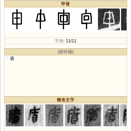
甲骨
字例:
11/11
(部件樹)
盾
簡帛文字