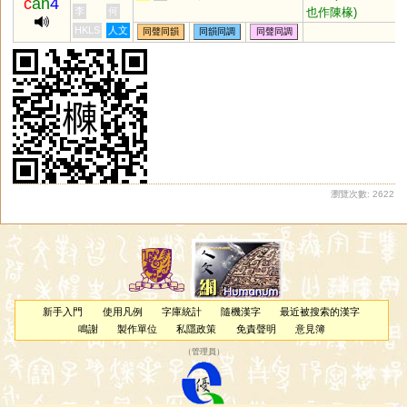
c
an
4
也作陳椽)
李
何
HKLS
人文
同聲同韻
同韻同調
同聲同調
瀏覽次數: 2622
新手入門
使用凡例
字庫統計
隨機漢字
最近被搜索的漢字
鳴謝
製作單位
私隱政策
免責聲明
意見簿
（
管理員
）