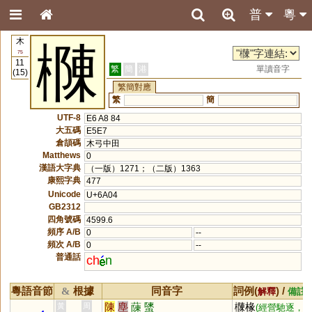
普
粵
木
樄
75
11
繁
簡
港
單讀音字
(15)
繁簡對應
繁
簡
UTF-8
E6 A8 84
大五碼
E5E7
倉頡碼
木弓中田
Matthews
0
漢語大字典
（一版）1271；（二版）1363
康熙字典
477
Unicode
U+6A04
GB2312
四角號碼
4599.6
頻序 A/B
0
--
頻次 A/B
0
--
普通話
ch
n
粵語音節
根據
同音字
詞例(
) /
&
解釋
備註
陳
塵
蔯
螴
樄椽
黃
周
(經營馳逐，