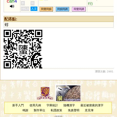
c
an
4
行)
李
何
HKLS
人文
同聲同韻
同韻同調
同聲同調
配搭點:
蜳
瀏覽次數: 2481
新手入門
使用凡例
字庫統計
隨機漢字
最近被搜索的漢字
鳴謝
製作單位
私隱政策
免責聲明
意見簿
（
管理員
）