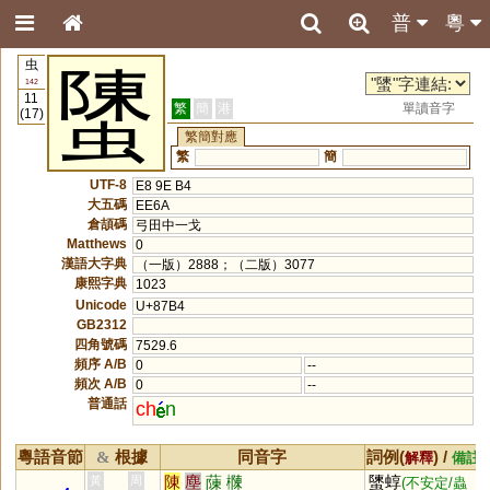
普
粵
虫
螴
142
11
繁
簡
港
單讀音字
(17)
繁簡對應
繁
簡
UTF-8
E8 9E B4
大五碼
EE6A
倉頡碼
弓田中一戈
Matthews
0
漢語大字典
（一版）2888；（二版）3077
康熙字典
1023
Unicode
U+87B4
GB2312
四角號碼
7529.6
頻序 A/B
0
--
頻次 A/B
0
--
普通話
ch
n
粵語音節
根據
同音字
詞例(
) /
&
解釋
備註
陳
塵
蔯
樄
螴蜳
黃
周
(不安定/蟲