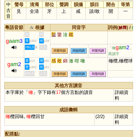
中
聲母
清濁
部位
聲調
韻攝
韻目
開合
等第
古
見
全清
牙
上
咸
談
/
敢
開
一
音
粵語音節
根據
同音字
詞例(
) /
&
解釋
備
監
鑒
淦
鑑
黃
周
g
aam
3
李
何
p302
p28
g
am
2
HKLS
人文
張
「橄
」的
同聲同韻
同韻同調
同聲同調
異讀字
感
敢
錦
澉
咁
噉
橄欖,橄欖球
黃
周
p13
p80
g
am
2
李
何
p302
p91
HKLS
人文
同聲同韻
同韻同調
同聲同調
其他方言讀音
本字庫於「
橄
」字下錄有
17
個方言點的讀音
詳細資
料
成語彙輯
橄
欖回味,
橄
欖回甘
(2/2)
詳細資
料
配搭點: