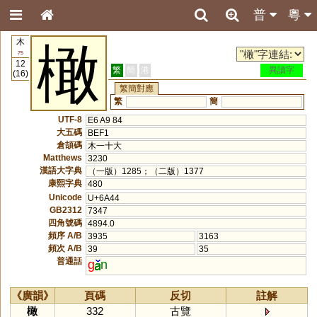
普
粵
木
橄
75
12
繁
簡
港
異讀字
(16)
繁簡對應
繁
簡
UTF-8
E6 A9 84
大五碼
BEF1
倉頡碼
木一十大
Matthews
3230
漢語大字典
（一版）1285；（二版）1377
康熙字典
480
Unicode
U+6A44
GB2312
7347
四角號碼
4894.0
頻序 A/B
3935
3163
頻次 A/B
39
35
普通話
g
n
《廣韻》
頁碼
反切
註解
橄
332
古覽