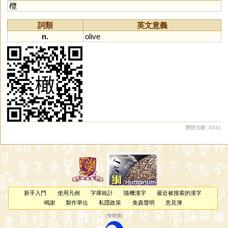
欖
詞類
英文意義
n.
olive
瀏覽次數: 4331
新手入門
使用凡例
字庫統計
隨機漢字
最近被搜索的漢字
鳴謝
製作單位
私隱政策
免責聲明
意見簿
（
管理員
）