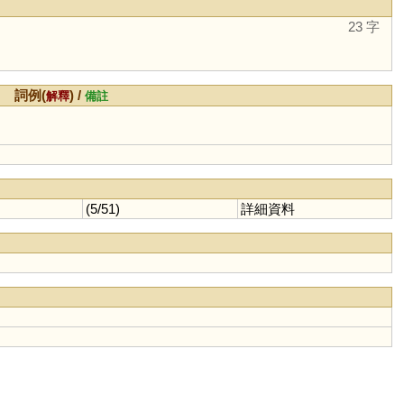
23 字
詞例(
) /
解釋
備註
(5/51)
詳細資料