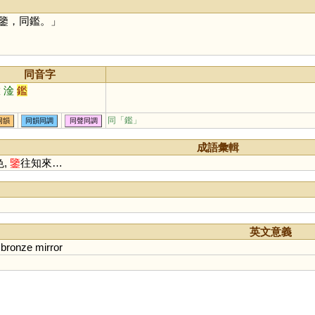
鑒，同鑑。」
同音字
橄
淦
鑑
同「
鑑
」
同韻
同韻同調
同聲同調
成語彙輯
色,
鑒
往知來…
英文意義
bronze
mirror