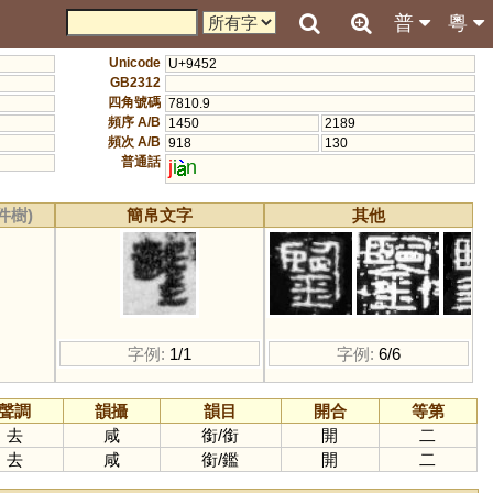
普
粵
Unicode
U+9452
GB2312
四角號碼
7810.9
頻序 A/B
1450
2189
頻次 A/B
918
130
普通話
j
i
n
件樹)
簡帛文字
其他
字例:
1/1
字例:
6/6
聲調
韻攝
韻目
開合
等第
去
咸
銜
/
銜
開
二
去
咸
銜
/
鑑
開
二