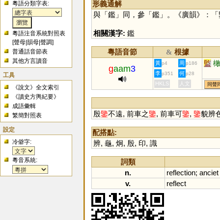
形義通解
粵語分類字表:
與「
鑑
」同，參「
鑑
」。《廣韻》：「
相關漢字:
鑑
粵語注音系統對照表
[
聲母
|
韻母
|
聲調
]
粵語音節
根據
普通話音節表
&
其他方言讀音
監
黃
周
p4
p186
g
aam
3
李
何
p351
p28
工具
HKLS
人文
同聲
《說文》全文索引
《讀史方輿紀要》
成語彙輯
殷
鑒
不遠, 前車之
鑒
, 前車可
鑒
,
鑒
貌辨
繁簡對照表
設定
配搭點:
冷僻字:
辨
,
龜
,
炯
,
殷
,
印
,
識
粵音系統:
詞類
n.
reflection
;
anciet
v.
reflect