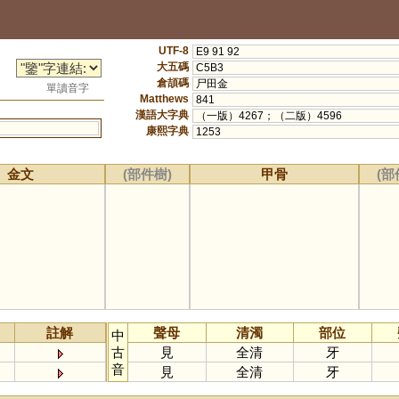
UTF-8
E9 91 92
大五碼
C5B3
倉頡碼
尸田金
單讀音字
Matthews
841
漢語大字典
（一版）4267；（二版）4596
康熙字典
1253
金文
(部件樹)
甲骨
(部
註解
聲母
清濁
部位
中
古
見
全清
牙
音
見
全清
牙