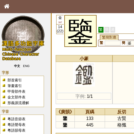
金
鑒
167
14
繁
簡
港
(22)
繁簡對應
繁
簡
鉴
小篆
中文
ENG
字形
部首索引
筆畫索引
甲骨部件表
字例:
1/1
金文部件表
形義源流通解
字音
《廣韻》
頁碼
反切
鑒
133
古賢
粵語音節表
鑒
445
格懺
粵語聲母表
粵語韻母表