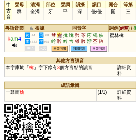
中
聲母
清濁
部位
聲調
韻攝
韻目
開合
等第
古
群
全濁
牙
平
深
侵
/
侵
開
三
音
粵語音節
根據
同音字
詞例(
) /
&
解釋
備
琴
禽
擒
噙
矜
芩
庈
鳹
鈙
蜜林檎
黃
周
p14
p80
k
am
4
蚙
耹
軡
忴
雂
肣
澿
菳
靲
李
何
p332
p94
HKLS
人文
同聲同韻
同韻同調
同聲同調
其他方言讀音
本字庫於「
檎
」字下錄有
3
個方言點的讀音
詳細資
料
成語彙輯
一鼓而
檎
(1/1)
詳細資
料