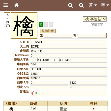
普
粵
木
檎
75
13
繁
簡
港
單讀音字
(17)
繁簡對應
繁
簡
UTF-8
E6 AA 8E
大五碼
ECFE
倉頡碼
木人卜月
Matthews
0
漢語大字典
（一版）1304；（二版）1388
康熙字典
484
Unicode
U+6A8E
GB2312
7353
四角號碼
4892.7
頻序 A/B
0
5422
頻次 A/B
0
--
普通話
q
n
《廣韻》
頁碼
反切
註解
檎
219
巨金