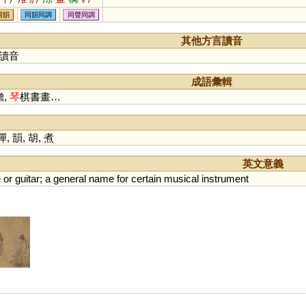
同韻
同韻同調
同聲同調
其他方言讀音
讀音
成語彙輯
膽,
琴
棋書畫…
彈
,
韻
,
胡
,
煮
英文意義
e
or
guitar
;
a
general
name
for
certain
musical
instrument