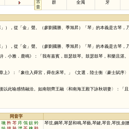
古
群
全濁
牙
音
瑟
」），從「
金
」聲。（參劉國勝、季旭昇）「
琴
」的本義是古琴，
瑟
」），從「
金
」聲。（參劉國勝、季旭昇）「
琴
」的本義是古琴，
詩．小雅．鹿鳴》：「我有嘉賓，鼓瑟鼓琴。鼓瑟鼓琴，和樂且湛。
章上》：「象往入舜宮，舜在床琴。」《文選．陸士衡〈豪士賦序〉
後以此喻感情融洽。如南朝齊王融〈和南海王殿下詠秋胡妻〉：「且
同音字
擒
噙
矜
芩
庈
鳹
鈙
蚙
琴弦,鋼琴,琴瑟和鳴,琴藝,琴鍵,琴音,琴技,劍
軡
忴
雂
肣
澿
菳
檎
靲