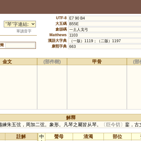
UTF-8
E7 90 B4
大五碼
B55E
倉頡碼
一土人戈弓
單讀音字
Matthews
1103
漢語大字典
（一版）1119；（二版）1197
簡
康熙字典
663
金文
(部件樹)
甲骨
(部
解釋
越練朱五弦，周加二弦。象形。凡琴之屬皆从琴。
〔巨今切〕
䥆，古
註解
中
聲母
清濁
部位