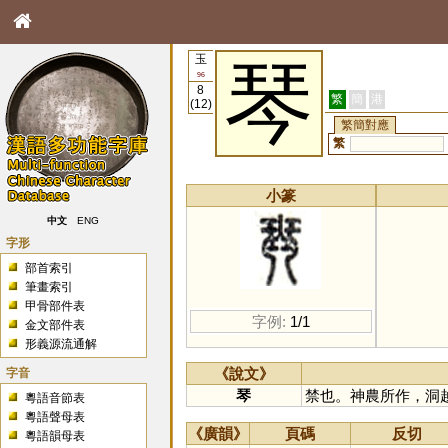
玉
琴
96
8
繁
簡
港
(12)
繁簡對應
繁
小篆
中文
ENG
字形
部首索引
筆畫索引
甲骨部件表
字例:
1/1
金文部件表
形義源流通解
字音
《說文》
琴
禁也。神農所作，洞
粵語音節表
粵語聲母表
《廣韻》
頁碼
反切
粵語韻母表