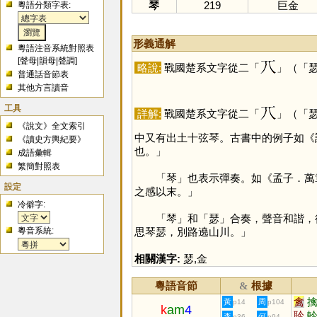
琴
219
巨金
粵語分類字表:
形義通解
粵語注音系統對照表
[
聲母
|
韻母
|
聲調
]
略說:
戰國楚系文字從二「
」（「
普通話音節表
其他方言讀音
工具
詳解:
戰國楚系文字從二「
」（「
《說文》全文索引
中又有出土十弦琴。古書中的例子如《
《讀史方輿紀要》
也。」
成語彙輯
繁簡對照表
「
琴
」也表示彈奏。如《孟子．萬
設定
之感以末。」
冷僻字:
「
琴
」和「
瑟
」合奏，聲音和諧，
粵音系統:
思琴瑟，別路遶山川。」
相關漢字:
瑟
,
金
粵語音節
根據
&
禽
黃
周
p14
p104
k
am
4
耹
李
何
p36
p94