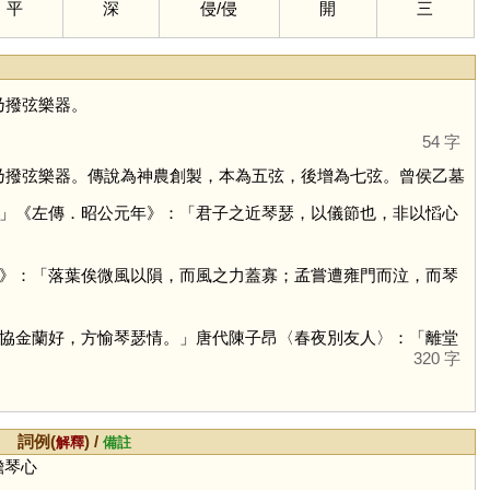
平
深
侵
/
侵
開
三
乃撥弦樂器。
54 字
乃撥弦樂器。傳說為神農創製，本為五弦，後增為七弦。曾侯乙墓
」《左傳．昭公元年》：「君子之近琴瑟，以儀節也，非以慆心
》：「落葉俟微風以隕，而風之力蓋寡；孟嘗遭雍門而泣，而琴
協金蘭好，方愉琴瑟情。」唐代陳子昂〈春夜別友人〉：「離堂
320 字
詞例(
) /
解釋
備註
膽琴心