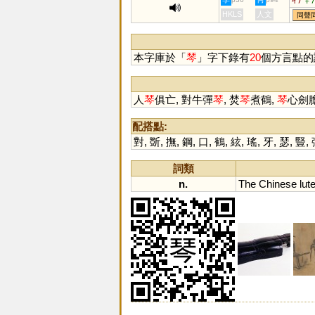
HKLS
人文
同聲
本字庫於「
琴
」字下錄有
20
個方言點的
人
琴
俱亡, 對牛彈
琴
, 焚
琴
煮鶴,
琴
心劍
配搭點:
對
,
斲
,
撫
,
鋼
,
口
,
鶴
,
絃
,
瑤
,
牙
,
瑟
,
豎
,
詞類
n.
The
Chinese
lut