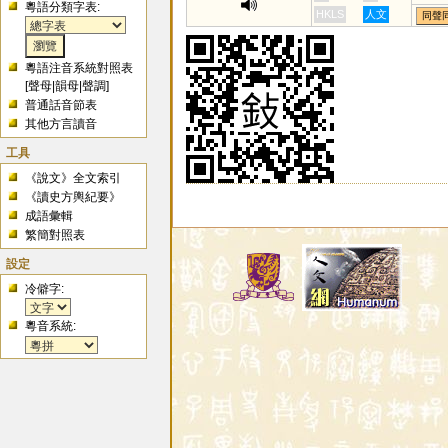
粵語分類字表:
HKLS
人文
同聲
粵語注音系統對照表
[
聲母
|
韻母
|
聲調
]
普通話音節表
其他方言讀音
工具
《說文》全文索引
《讀史方輿紀要》
成語彙輯
繁簡對照表
設定
冷僻字:
粵音系統: