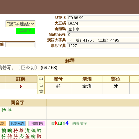
UTF-8
E9 88 99
大五碼
DC74
倉頡碼
金卜水
異讀字
Matthews
0
漢語大字典
（一版）4176；（二版）4495
簡
康熙字典
1227
解釋
讀若琴。
〔巨今切〕
(69 / 63)
註解
中
聲母
清濁
部位
古
群
全濁
牙
音
同音字
撳
扲
笒
k
am
4
「鈙
」的異讀字
同韻
同韻同調
同聲同調
禽
擒
噙
矜
芩
澿
鳹
蚙
軡
忴
雂
肣
庈
菳
檎
靲