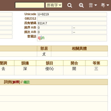
普
粵
Unicode
U+9219
GB2312
四角號碼
8114.7
頻序 A/B
0
--
頻次 A/B
0
--
普通話
q
n
部居
相關異體
攴
聲調
韻攝
韻目
開合
等第
去
深
侵
/
沁
開
三
詞例(
) /
解釋
備註