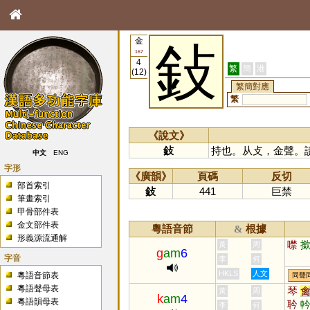
金
鈙
167
4
繁
簡
港
(12)
繁簡對應
繁
《說文》
鈙
持也。从攴，金聲。
中文
ENG
字形
《廣韻》
頁碼
反切
部首索引
鈙
441
巨禁
筆畫索引
甲骨部件表
金文部件表
粵語音節
根據
&
形義源流通解
噤
黃
周
g
am
6
字音
李
何
HKLS
人文
粵語音節表
同聲
粵語聲母表
琴
黃
周
k
am
4
粵語韻母表
耹
李
何