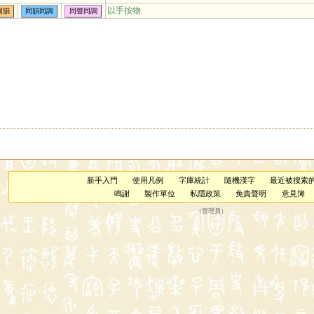
以手按物
同韻
同韻同調
同聲同調
新手入門
使用凡例
字庫統計
隨機漢字
最近被搜索
鳴謝
製作單位
私隱政策
免責聲明
意見簿
（
管理員
）