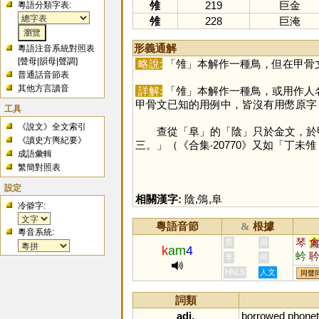
雂
219
巨金
粵語分類字表:
雂
228
巨淹
形義通解
粵語注音系統對照表
[
聲母
|
韻母
|
聲調
]
略說:
「
雂
」本解作一種鳥，但在甲骨
普通話音節表
其他方言讀音
詳解:
「
雂
」本解作一種鳥，或用作人
甲骨文已知的用例中，皆沒有用僽原字
工具
《說文》全文索引
查從「
阜
」的「
陰
」只於金文，於
《讀史方輿紀要》
三。」（《合集‧20770》又如「丁未
成語彙輯
繁簡對照表
設定
相關漢字:
陰
,
鳹
,
阜
冷僻字:
粵語音節
根據
&
粵音系統:
琴
黃
周
k
am
4
蚙
李
何
HKLS
人文
同聲
詞類
adj.
borrowed
phonet