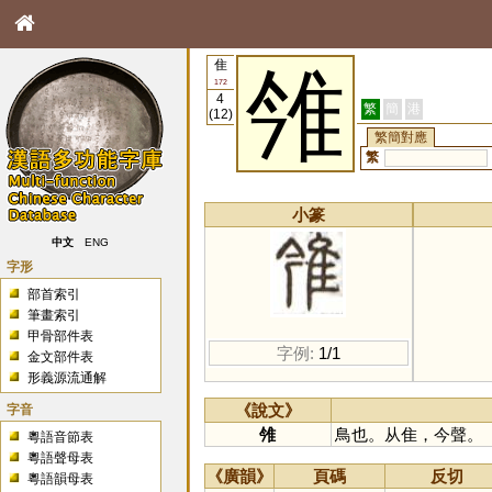
隹
雂
172
4
繁
簡
港
(12)
繁簡對應
繁
小篆
中文
ENG
字形
部首索引
筆畫索引
甲骨部件表
字例:
1/1
金文部件表
形義源流通解
字音
《說文》
雂
鳥也。从隹，今聲。
粵語音節表
粵語聲母表
《廣韻》
頁碼
反切
粵語韻母表