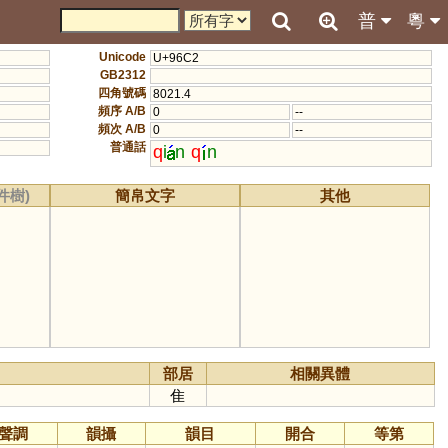
普
粵
Unicode
U+96C2
GB2312
四角號碼
8021.4
頻序 A/B
0
--
頻次 A/B
0
--
普通話
q
i
n
q
n
件樹)
簡帛文字
其他
部居
相關異體
隹
聲調
韻攝
韻目
開合
等第