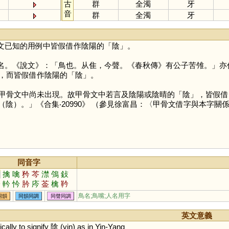
古
群
全濁
牙
音
群
全濁
牙
文已知的用例中皆假借作陰陽的「
陰
」。
名。《說文》：「鳥也。从隹，今聲。《春秋傳》有公子苦雂。」亦
，而皆假借作陰陽的「
陰
」。
甲骨文中尚未出現。故甲骨文中若言及陰陽或陰晴的「
陰
」，皆假借
雂（陰）。」《合集‧20990》 （參見徐富昌：〈甲骨文借字與本字關
同音字
禽
擒
噙
矜
芩
澿
鳹
鈙
耹
軡
忴
肣
庈
菳
檎
靲
鳥名;鳥嘴;人名用字
同韻
同韻同調
同聲同調
英文意義
ically
to
signify
陰 (
yin
)
as
in
Yin
-
Yang