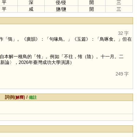
平
深
侵
/
侵
開
三
平
咸
鹽
/
鹽
開
三
32 字
作「
鳹
」。《廣韻》：「句喙鳥。」《玉篇》：「鳥啄食。」但在
自本解一種鳥的「
雂
」。例如「不往，雂（陰）。十一月。二
係新論〉，2026年臺灣成功大學演講）
249 字
詞例(
) /
解釋
備註