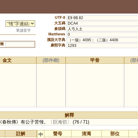
UTF-8
E9 9B 82
大五碼
DCA4
倉頡碼
人弓人土
單讀音字
Matthews
0
漢語大字典
（一版）4095；（二版）4406
簡
康熙字典
1293
金文
(部件樹)
甲骨
(部
解釋
《春秋傳》有公子苦雂。
〔巨淹切〕
(76 / 71)
註解
聲母
清濁
部位
中