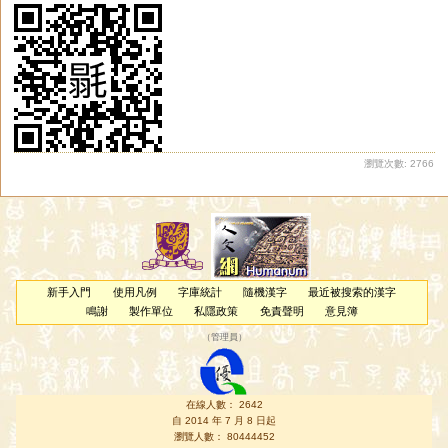
瀏覽次數: 2766
新手入門
使用凡例
字庫統計
隨機漢字
最近被搜索的漢字
鳴謝
製作單位
私隱政策
免責聲明
意見簿
（
管理員
）
在線人數： 2642
自 2014 年 7 月 8 日起
瀏覽人數： 80444452