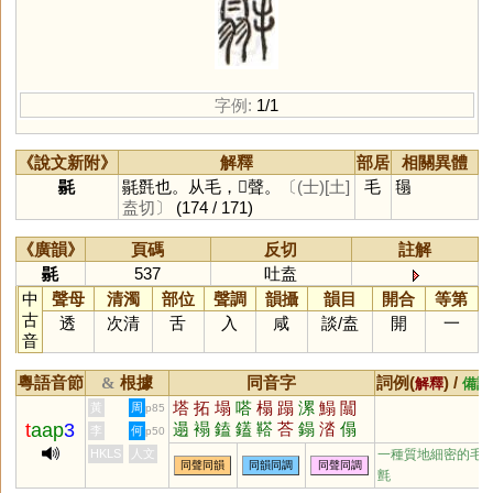
字例:
1/1
《說文新附》
解釋
部居
相關異體
毾
毾㲪也。从毛，𦐇聲。
〔(士)[土]
毛
㲩
盍切〕
(174 / 171)
《廣韻》
頁碼
反切
註解
毾
537
吐盍
中
聲母
清濁
部位
聲調
韻攝
韻目
開合
等第
古
透
次清
舌
入
咸
談
/
盍
開
一
音
粵語音節
根據
同音字
詞例(
) /
&
解釋
備註
塔
拓
塌
嗒
榻
蹋
漯
鰨
闒
黃
周
p85
t
aap
3
遢
褟
鎑
鑉
鞳
荅
鎉
涾
傝
李
何
p50
搨
誻
錔
HKLS
人文
一種質地細密的毛
同聲同韻
同韻同調
同聲同調
氈