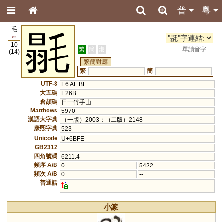
普
粵
毛
毾
82
10
繁
簡
港
單讀音字
(14)
繁簡對應
繁
簡
UTF-8
E6 AF BE
大五碼
E26B
倉頡碼
日一竹手山
Matthews
5970
漢語大字典
（一版）2003；（二版）2148
康熙字典
523
Unicode
U+6BFE
GB2312
四角號碼
6211.4
頻序 A/B
0
5422
頻次 A/B
0
--
普通話
t
小篆