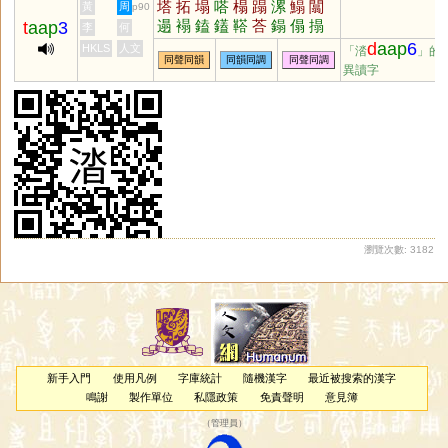
塔
拓
塌
嗒
榻
蹋
漯
鰨
闒
黃
周
p90
遢
褟
鎑
鑉
鞳
荅
鎉
傝
搨
t
aap
3
李
何
毾
誻
錔
d
aap
6
HKLS
人文
「涾
」的
同聲同韻
同韻同調
同聲同調
異讀字
瀏覽次數: 3182
新手入門
使用凡例
字庫統計
隨機漢字
最近被搜索的漢字
鳴謝
製作單位
私隱政策
免責聲明
意見簿
（
管理員
）