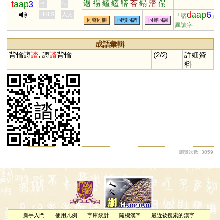
遢
褟
鎑
鑉
鞳
荅
鎉
涾
傝
t
aap
3
李
何
搨
毾
錔
d
aap
6
HKLS
人文
「誻
」
同聲同韻
同韻同調
同聲同調
異讀字
成語彙輯
背憎譐
誻
, 譐
誻
背憎
(2/2)
詳細資
料
瀏覽次數: 3059
新手入門
使用凡例
字庫統計
隨機漢字
最近被搜索的漢字