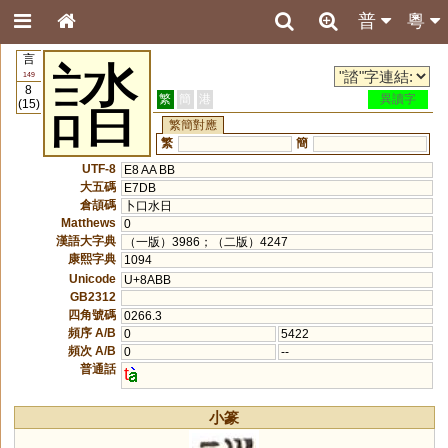
普
粵
言
誻
149
8
繁
簡
港
異讀字
(15)
繁簡對應
繁
簡
UTF-8
E8 AA BB
大五碼
E7DB
倉頡碼
卜口水日
Matthews
0
漢語大字典
（一版）3986；（二版）4247
康熙字典
1094
Unicode
U+8ABB
GB2312
四角號碼
0266.3
頻序 A/B
0
5422
頻次 A/B
0
--
普通話
t
小篆