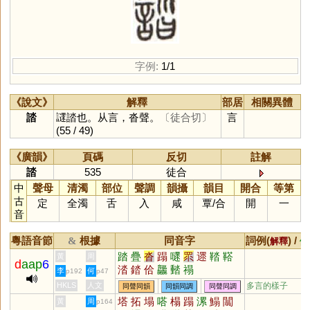
字例:
1/1
《說文》
解釋
部居
相關異體
誻
䜚誻也。从言，沓聲。
〔徒合切〕
言
(55 / 49)
《廣韻》
頁碼
反切
註解
誻
535
徒合
中
聲母
清濁
部位
聲調
韻攝
韻目
開合
等第
古
定
全濁
舌
入
咸
覃
/
合
開
一
音
粵語音節
根據
同音字
詞例(
) /
&
解釋
備
踏
疊
沓
蹋
嚃
眔
遝
鞜
鞳
黃
周
d
aap
6
涾
錔
佮
龘
濌
禢
李
何
p192
p47
HKLS
人文
多言的樣子
同聲同韻
同韻同調
同聲同調
塔
拓
塌
嗒
榻
蹋
漯
鰨
闒
黃
周
p164