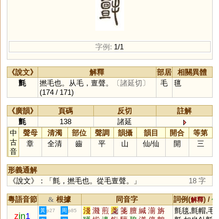
字例:
1/1
《說文》
解釋
部居
相關異體
氈
撚毛也。从毛，亶聲。
〔諸延切〕
毛
氊
(174 / 171)
《廣韻》
頁碼
反切
註解
氈
138
諸延
中
聲母
清濁
部位
聲調
韻攝
韻目
開合
等第
古
章
全清
齒
平
山
仙
/
仙
開
三
音
形義通解
《說文》：「氈，撚毛也。從毛亶聲。」
18 字
粵語音節
根據
同音字
詞例(
) /
&
解釋
備
淺
濺
煎
戔
箋
膻
緘
湔
旃
氈毯,氈帽,毛
黃
周
p27
p85
z
in
1