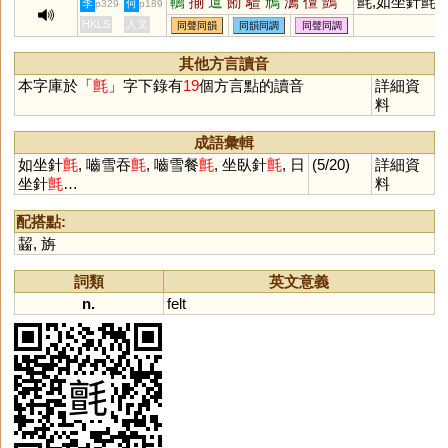
韉
揃
邅
餰
驙
鳽
瀳
儃
鸇
氈,如坐針氈
李
何
p329
p189
鱣
籛
饘
鬋
牋
帴
栴
羶
HKLS
人文
同聲同韻
同韻同調
同聲同調
其他方言讀音
本字庫於「
氈
」字下錄有
19
個方言點的讀音
詳細資
料
成語彙輯
如坐針
氈
, 嚙雪吞
氈
, 嚙雪餐
氈
, 坐臥針
氈
, 日
(5/20)
詳細資
坐針
氈
…
料
配搭點:
齧
,
旃
詞類
英文意義
n.
felt