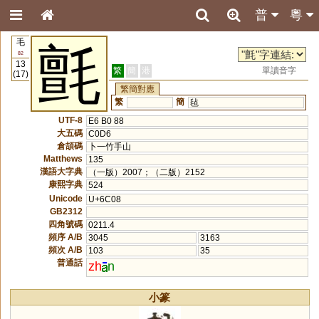
普
粵
毛
氈
82
13
繁
簡
港
單讀音字
(17)
繁簡對應
繁
簡
毡
UTF-8
E6 B0 88
大五碼
C0D6
倉頡碼
卜一竹手山
Matthews
135
漢語大字典
（一版）2007；（二版）2152
康熙字典
524
Unicode
U+6C08
GB2312
四角號碼
0211.4
頻序 A/B
3045
3163
頻次 A/B
103
35
普通話
zh
n
小篆