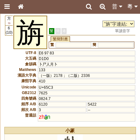
普
粵
方
旃
70
6
繁
簡
港
單讀音字
(10)
繁簡對應
繁
簡
UTF-8
E6 97 83
大五碼
D1D0
倉頡碼
卜尸人月卜
Matthews
133
漢語大字典
（一版）2178；（二版）2336
康熙字典
410
Unicode
U+65C3
GB2312
7625
四角號碼
0824.7
頻序 A/B
6120
5422
頻次 A/B
3
--
普通話
zh
n
小篆