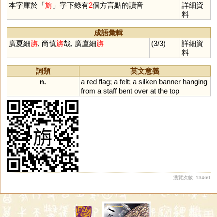
本字庫於「
旃
」字下錄有
2
個方言點的讀音
詳細資
料
成語彙輯
廣夏細
旃
, 尚慎
旃
哉, 廣廈細
旃
(3/3)
詳細資
料
詞類
英文意義
n.
a
red
flag
;
a
felt
;
a
silken
banner
hanging
from
a
staff
bent
over
at
the
top
瀏覽次數: 13460