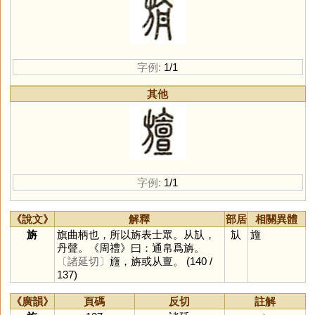
字例:
1/1
其他
字例:
1/1
《說文》
解釋
部居
相關異體
旃
旗曲柄也，所以旃表士眾。从㫃，
㫃
旜
丹聲。《周禮》曰：通帛爲旃。
〔諸延切〕
旜，旃或从亶。
(140 /
137)
《廣韻》
頁碼
反切
註解