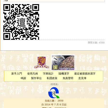
瀏覽次數: 4598
新手入門
使用凡例
字庫統計
隨機漢字
最近被搜索的漢字
鳴謝
製作單位
私隱政策
免責聲明
意見簿
（
管理員
）
在線人數： 2659
自 2014 年 7 月 8 日起