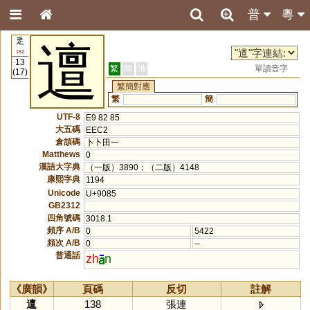
普
粵
辵
邅
162
13
繁
簡
港
單讀音字
(17)
繁簡對應
繁
簡
UTF-8
E9 82 85
大五碼
EEC2
倉頡碼
卜卜田一
Matthews
0
漢語大字典
（一版）3890；（二版）4148
康熙字典
1194
Unicode
U+9085
GB2312
四角號碼
3018.1
頻序 A/B
0
5422
頻次 A/B
0
--
普通話
zh
n
《廣韻》
頁碼
反切
註解
邅
138
張連