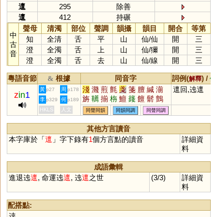
邅
295
除善
邅
412
持碾
聲母
清濁
部位
聲調
韻攝
韻目
開合
等第
中
知
全清
舌
平
山
仙
/
仙
開
三
古
澄
全濁
舌
上
山
仙
/
獮
開
三
音
澄
全濁
舌
去
山
仙
/
線
開
三
粵語音節
根據
同音字
詞例(
) /
&
解釋
備
淺
濺
煎
氈
戔
箋
膻
緘
湔
邅回,迍邅
黃
周
p27
p178
z
in
1
旃
韉
揃
栴
鱣
籛
饘
鬋
鸇
李
何
p329
p189
牋
帴
儃
瀳
羶
鳽
驙
餰
HKLS
人文
同聲同韻
同韻同調
同聲同調
其他方言讀音
本字庫於「
邅
」字下錄有
1
個方言點的讀音
詳細資
料
成語彙輯
進退迍
邅
, 命運迍
邅
, 迍
邅
之世
(3/3)
詳細資
料
配搭點:
迍