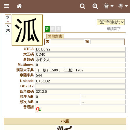
普
粵
水
泒
85
5
繁
簡
港
單讀音字
(8)
繁簡對應
繁
簡
UTF-8
E6 B3 92
大五碼
CD40
倉頡碼
水竹女人
Matthews
0
漢語大字典
（一版）1589；（二版）1702
康熙字典
544
Unicode
U+6CD2
GB2312
四角號碼
3213.0
頻序 A/B
0
--
頻次 A/B
0
--
普通話
g
小篆