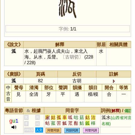
字例:
1/1
《說文》
解釋
部居
相關異體
泒
水，起鴈門葰人戍夫山，東北入
水
海。从水，瓜聲。
〔古胡切〕
(228
/ 228)
《廣韻》
頁碼
反切
註解
泒
82
古胡
中
聲母
清濁
部位
聲調
韻攝
韻目
開合
等第
古
見
全清
牙
平
遇
模
/
模
合
一
音
粵語音節
根據
同音字
詞例(
) /
&
解釋
備註
家
姑
孤
辜
呱
咕
菇
鈷
沽
泒水
黃
周
(山西省河流
g
u
1
蛄
菰
罟
觚
罛
酤
鮕
鈲
橭
名稱)
李
何
嫴
箛
軱
柧
鴣
HKLS
人文
同聲同韻
同韻同調
同聲同調