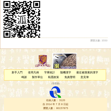
瀏覽次數: 3550
新手入門
使用凡例
字庫統計
隨機漢字
最近被搜索的漢字
鳴謝
製作單位
私隱政策
免責聲明
意見簿
（
管理員
）
在線人數： 3120
自 2014 年 7 月 8 日起
瀏覽人數： 80157875