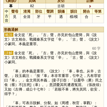
《廣韻》
頁碼
反切
註解
辜
82
古胡
中
聲母
清濁
部位
聲調
韻攝
韻目
開合
等第
古
見
全清
牙
平
遇
模
/
模
合
一
音
形義通解
略說:
金文從「
死
」，「
古
」聲，亦見於包山楚簡，與《說
文》古文相合。戰國秦系文字從「
辛
」，「
古
」聲，《說文》
小篆同。本義是重罪。
60 字
詳解:
金文從「
死
」，「
古
」聲，亦見於包山楚簡，與《說
文》古文相合。戰國秦系文字從「
辛
」，「
古
」聲，《說文》
小篆同。
「
辜
」的本義是重罪。《說文》：「辜，辠也。从辛，古
聲。」段玉裁注：「按『辜』本非常重罪，引申之，凡有罪皆
曰『辜』。」金文用其本義， [妾子]𧊒壺：「以憂氒（厥）民之
隹（罹）不[古死]（辜）。」意謂憂其民遭遇冤屈。（張政烺）
又如《左傳．成公十七年》：「若殺不辜，將失其民，欲安，
得乎？」
「
辜
」可表示肢解、分裂。如《周禮．秋官．掌戮》：