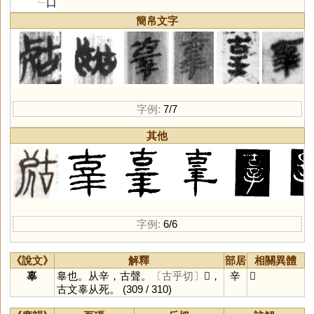
口
簡帛文字
字例:
7/7
其他
字例:
6/6
《說文》
解釋
部居
相關異體
辜
辠也。从辛，古聲。
〔古乎切〕
𡲞，
辛
𡲞
古文辜从死。
(309 / 310)