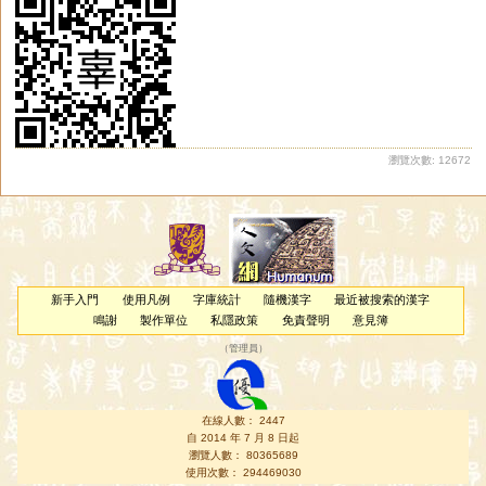
瀏覽次數: 12672
新手入門
使用凡例
字庫統計
隨機漢字
最近被搜索的漢字
鳴謝
製作單位
私隱政策
免責聲明
意見簿
（
管理員
）
在線人數： 2447
自 2014 年 7 月 8 日起
瀏覽人數： 80365689
使用次數： 294469030