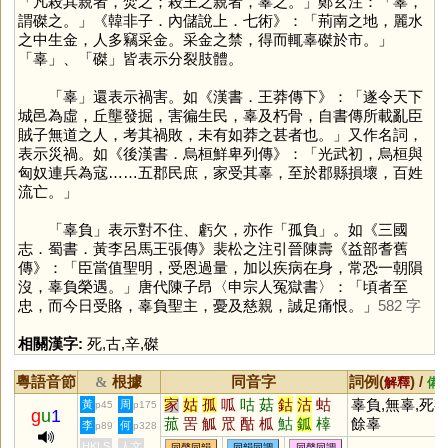
「凡殺其親者，焚之；殺王之親者，辜之。」鄭玄注：「辜，
謂磔之。」《韓非子．內儲說上．七術》：「荊南之地，麗水
之中生金，人多竊采金。采金之禁，得而輒辜磔於市。」
「
辜
」、「
磔
」皆表示分裂肢體。
「
辜
」還表示禍害。如《漢書．王莽傳下》：「遂令天下
城邑為虛，丘壟發掘，害徧生民，辜及朽骨，自書傳所載亂臣
賊子無道之人，考其禍敗，未有如莽之甚者也。」又作名詞，
表示災禍。如《後漢書．烏桓鮮卑列傳》：「光武初，烏桓與
匈奴連兵為寇……五郡民庶，家受其辜，至於郡縣損壞，百姓
流亡。」
「辜負」表示對不住、虧欠，亦作「孤負」。如《三國
志．蜀書．黃李呂馬王張傳》裴松之注引晉陳壽《益部耆舊
傳》：「臣當值聖明，受恩過量，加以疾病在身，常恐一朝隕
沒，辜負榮遇。」唐代陳子昂〈申宗人冤獄書〉：「頃者至
忠，而今日受賂，辜負聖主，憂及慈親，誠足痛恨。」
582 字
相關漢字:
死
,
古
,
辛
,
磔
粵語音節
根據
同音字
詞例(
) /
&
解釋
備
家
姑
孤
呱
咕
菇
鈷
沽
蛄
辜負,無辜,死
黃
周
p45
p175
g
u
1
菰
罟
觚
罛
酤
柧
鮕
鈲
橭
餘辜
李
何
p89
p328
嫴
泒
箛
軱
鴣
HKLS
人文
同聲同韻
同韻同調
同聲同調