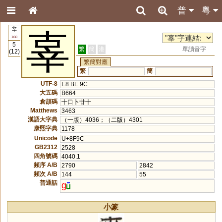
普
粵
辛
辜
160
5
繁
簡
港
單讀音字
(12)
繁簡對應
繁
簡
UTF-8
E8 BE 9C
大五碼
B664
倉頡碼
十口卜廿十
Matthews
3463
漢語大字典
（一版）4036；（二版）4301
康熙字典
1178
Unicode
U+8F9C
GB2312
2528
四角號碼
4040.1
頻序 A/B
2790
2842
頻次 A/B
144
55
普通話
g
小篆