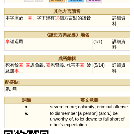
其他方言讀音
本字庫於「
辜
」字下錄有
13
個方言點的讀音
詳細資
料
《讀史方輿紀要》地名
辜
嶺巡司
(1/1)
詳細資
料
成語彙輯
死有餘
辜
,
辜
恩負義,
辜
恩背義, 戕害不
辜
, 波
(5/14)
詳細資
及無
辜
…
料
配搭點:
累
,
無
詞類
英文意義
n.
severe
crime
;
calamity
;
criminal
offense
v.
to
dismember
[
a
person
] (
arch
.)
be
unworthy
of
,
to
let
down
;
to
fall
short
of
other
'
s
expectation