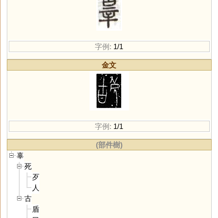
字例:
1/1
金文
字例:
1/1
(部件樹)
辜
死
歹
人
古
盾