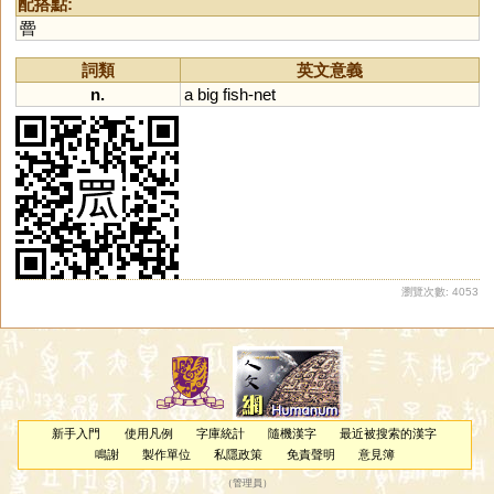
配搭點:
罾
詞類
英文意義
n.
a
big
fish
-
net
瀏覽次數: 4053
新手入門
使用凡例
字庫統計
隨機漢字
最近被搜索的漢字
鳴謝
製作單位
私隱政策
免責聲明
意見簿
（
管理員
）