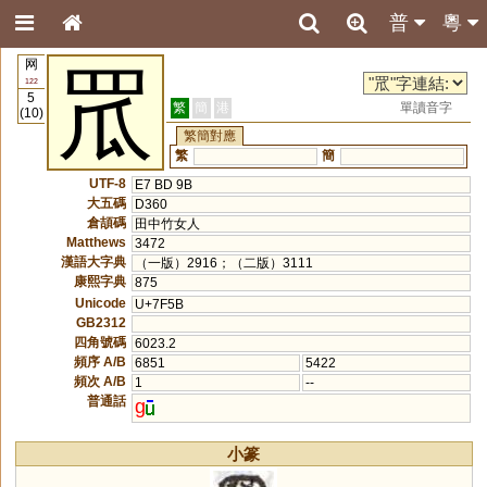
普
粵
网
罛
122
5
繁
簡
港
單讀音字
(10)
繁簡對應
繁
簡
UTF-8
E7 BD 9B
大五碼
D360
倉頡碼
田中竹女人
Matthews
3472
漢語大字典
（一版）2916；（二版）3111
康熙字典
875
Unicode
U+7F5B
GB2312
四角號碼
6023.2
頻序 A/B
6851
5422
頻次 A/B
1
--
普通話
g
小篆