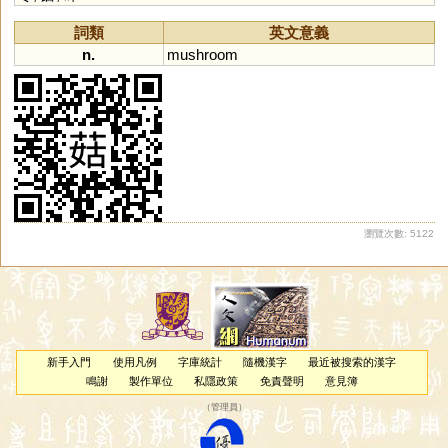
詞類
英文意義
n.
mushroom
瀏覽次數: 5122
新手入門
使用凡例
字庫統計
隨機漢字
最近被搜索的漢字
鳴謝
製作單位
私隱政策
免責聲明
意見簿
（
管理員
）