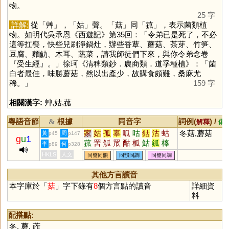
物。
25 字
詳解:
從「
艸
」，「
姑
」聲。「
菇
」同「
菰
」，表示菌類植
物。如明代吳承恩《西遊記》第35回：「令弟已是死了，不必
這等扛喪，快些兒刷淨鍋灶，辦些香蕈、蘑菇、茶芽、竹笋、
豆腐、麵觔、木耳、蔬菜，請我師徒們下來，與你令弟念卷
『受生經』。」徐珂《清稗類鈔．農商類．道孚種植》：「菌
白者最佳，味勝蘑菇，然以出產少，故購食頗難，桑麻尤
稀。」
159 字
相關漢字:
艸
,
姑
,
菰
粵語音節
根據
同音字
詞例(
) /
&
解釋
備
家
姑
孤
辜
呱
咕
鈷
沽
蛄
冬菇,蘑菇
黃
周
p45
p147
g
u
1
菰
罟
觚
罛
酤
柧
鮕
鈲
橭
李
何
p89
p328
嫴
泒
箛
軱
鴣
HKLS
人文
同聲同韻
同韻同調
同聲同調
其他方言讀音
本字庫於「
菇
」字下錄有
8
個方言點的讀音
詳細資
料
配搭點:
冬
,
蘑
,
葃