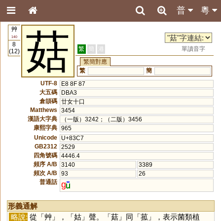
普
粵
艸
菇
140
8
繁
簡
港
單讀音字
(12)
繁簡對應
繁
簡
UTF-8
E8 8F 87
大五碼
DBA3
倉頡碼
廿女十口
Matthews
3454
漢語大字典
（一版）3242；（二版）3456
康熙字典
965
Unicode
U+83C7
GB2312
2529
四角號碼
4446.4
頻序 A/B
3140
3389
頻次 A/B
93
26
普通話
g
形義通解
略說:
從「
艸
」，「
姑
」聲。「
菇
」同「
菰
」，表示菌類植