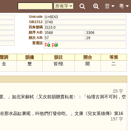
普
粵
Unicode
U+6E43
GB2312
3740
四角號碼
3115.0
頻序 A/B
3588
3306
頻次 A/B
57
29
普通話
b
p
i
聲調
韻攝
韻目
開合
等第
去
蟹
皆
/
怪
開
二
29 字
聲。」如北宋蘇軾〈又次前韻贈賈耘老〉：「仙壇古洞不可到，空
在那水晶缸裏呢，叫他們打發你吃。」文康《兒女英雄傳》第16
197 字