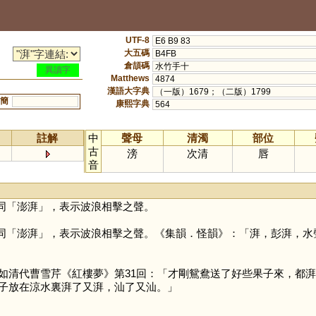
UTF-8
E6 B9 83
大五碼
B4FB
倉頡碼
水竹手十
異讀字
Matthews
4874
漢語大字典
（一版）1679；（二版）1799
簡
康熙字典
564
註解
中
聲母
清濁
部位
古
滂
次清
唇
音
同「澎湃」，表示波浪相擊之聲。
同「澎湃」，表示波浪相擊之聲。《集韻．怪韻》：「湃，彭湃，水
如清代曹雪芹《紅樓夢》第31回：「才剛鴛鴦送了好些果子來，都湃
子放在涼水裏湃了又湃，汕了又汕。」