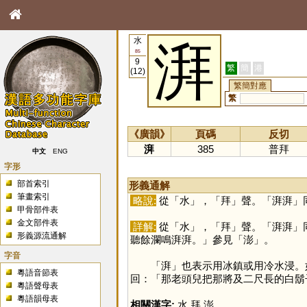
水
湃
85
9
繁
簡
港
(12)
繁簡對應
繁
《廣韻》
頁碼
反切
湃
385
普拜
中文
ENG
字形
部首索引
形義通解
筆畫索引
略說:
從「
水
」，「
拜
」聲。「湃湃」
甲骨部件表
金文部件表
詳解:
從「
水
」，「
拜
」聲。「湃湃」
形義源流通解
聽餘瀾鳴湃湃。」參見「
澎
」。
字音
「
湃
」也表示用冰鎮或用冷水浸。
粵語音節表
回：「那老頭兒把那將及二尺長的白鬍
粵語聲母表
粵語韻母表
相關漢字:
水
,
拜
,
澎