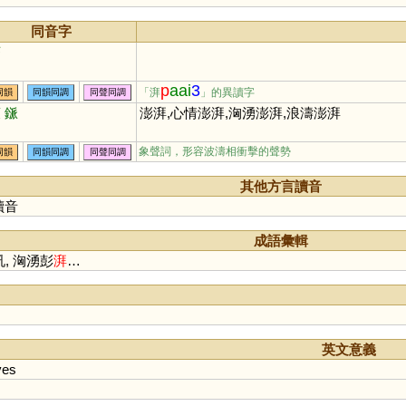
同音字
庍
p
aai
3
「湃
」的異讀字
同韻
同韻同調
同聲同調
蒎
鎃
澎湃,心情澎湃,洶湧澎湃,浪濤澎湃
象聲詞，形容波濤相衝擊的聲勢
同韻
同韻同調
同聲同調
其他方言讀音
讀音
成語彙輯
吼, 洶湧彭
湃
…
英文意義
ves