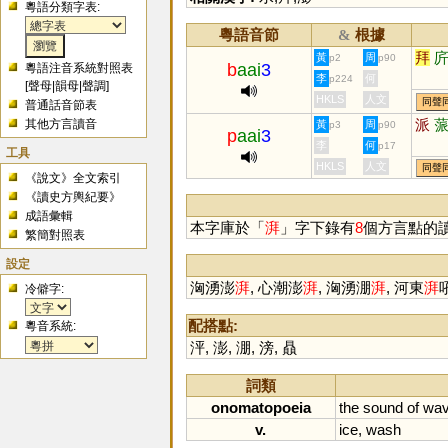
粵語分類字表:
粵語音節
根據
&
拜
黃
周
p2
p90
b
aai
3
粵語注音系統對照表
李
何
p224
[
聲母
|
韻母
|
聲調
]
HKLS
人文
同聲
普通話音節表
派
其他方言讀音
黃
周
p3
p90
p
aai
3
李
何
p17
工具
HKLS
人文
同聲
《說文》全文索引
《讀史方輿紀要》
成語彙輯
本字庫於「
湃
」字下錄有
8
個方言點的
繁簡對照表
設定
洶湧澎
湃
, 心潮澎
湃
, 洶湧淜
湃
, 河東
湃
冷僻字:
配搭點:
粵音系統:
泙
,
澎
,
淜
,
滂
,
贔
詞類
onomatopoeia
the
sound
of
wa
v.
ice
,
wash