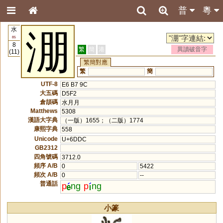
普
粵
水
淜
85
8
繁
簡
港
異讀破音字
(11)
繁簡對應
繁
簡
UTF-8
E6 B7 9C
大五碼
D5F2
倉頡碼
水月月
Matthews
5308
漢語大字典
（一版）1655；（二版）1774
康熙字典
558
Unicode
U+6DDC
GB2312
四角號碼
3712.0
頻序 A/B
0
5422
頻次 A/B
0
--
普通話
p
ng
p
ng
小篆