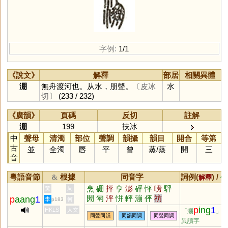
字例:
1/1
《說文》
解釋
部居
相關異體
淜
無舟渡河也。从水，朋聲。
〔皮冰
水
切〕
(233 / 232)
《廣韻》
頁碼
反切
註解
淜
199
扶冰
中
聲母
清濁
部位
聲調
韻攝
韻目
開合
等第
古
並
全濁
唇
平
曾
蒸
/
蒸
開
三
音
粵語音節
根據
同音字
詞例(
) /
&
解釋
備
烹
硼
抨
亨
澎
砰
怦
嗙
駍
黃
周
閍
匉
泙
恲
軯
漰
伻
祊
p
aang
1
李
何
p183
p
ing
1
HKLS
人文
「淜
」
同聲同韻
同韻同調
同聲同調
異讀字