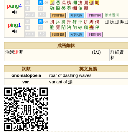
朋
憑
馮
榜
硼
搒
弸
倗
堋
黃
周
p90
p
ang
4
磞
鬅
篣
蒡
輣
傰
掤
李
何
HKLS
人文
涉水過河
同聲同韻
同韻同調
同聲同調
拚
乒
拼
抨
砰
怦
姘
娉
俜
淜滂,淜湃,淜
黃
周
p90
p
ing
1
艵
覮
閛
涄
匉
砯
頩
甹
伻
李
何
HKLS
人文
同聲同韻
同韻同調
同聲同調
成語彙輯
洶湧
淜
湃
(1/1)
詳細資
料
詞類
英文意義
onomatopoeia
roar
of
dashing
waves
var.
variant
of
漰