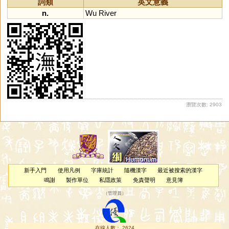
詞類
英文意義
n.
Wu
River
瀏覽次數: 2903
新手入門
使用凡例
字庫統計
隨機漢字
最近被搜索的漢字
鳴謝
製作單位
私隱政策
免責聲明
意見簿
（
管理員
）
在線人數： 2624