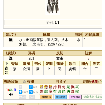
字例:
1/1
《說文》
解釋
部居
相關異體
潕
水，出南陽舞陽，東入潁。从水，
水
𤅅
無聲。
〔文甫切〕
(226 / 226)
《廣韻》
頁碼
反切
註解
潕
261
文甫
中
聲母
清濁
部位
聲調
韻攝
韻目
開合
等第
古
微
次濁
唇
上
遇
虞
/
麌
合
三
音
粵語音節
根據
同音字
詞例(
) /
&
解釋
備
武
母
舞
姆
拇
侮
姥
憮
碔
黃
周
p93
m
ou
5
嫵
鵡
廡
冇
砪
躌
踇
瞴
峔
李
何
p310
p242
茻
堥
倵
甒
膴
嘸
鉧
HKLS
人文
湖南省河流名稱
同聲同韻
同韻同調
同聲同調