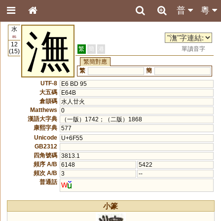
普
粵
水
潕
85
12
繁
簡
港
單讀音字
(15)
繁簡對應
繁
簡
UTF-8
E6 BD 95
大五碼
E64B
倉頡碼
水人廿火
Matthews
0
漢語大字典
（一版）1742；（二版）1868
康熙字典
577
Unicode
U+6F55
GB2312
四角號碼
3813.1
頻序 A/B
6148
5422
頻次 A/B
3
--
普通話
w
小篆