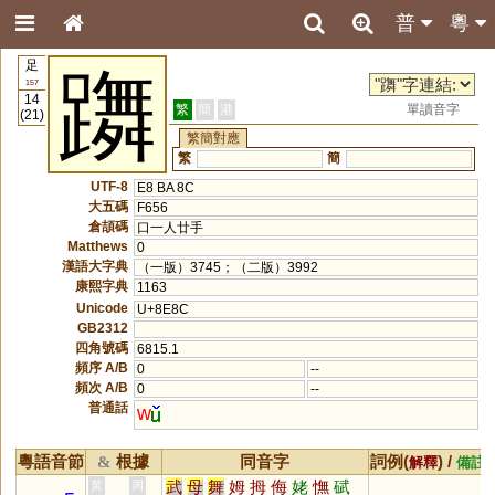
普
粵
足
躌
157
14
繁
簡
港
單讀音字
(21)
繁簡對應
繁
簡
UTF-8
E8 BA 8C
大五碼
F656
倉頡碼
口一人廿手
Matthews
0
漢語大字典
（一版）3745；（二版）3992
康熙字典
1163
Unicode
U+8E8C
GB2312
四角號碼
6815.1
頻序 A/B
0
--
頻次 A/B
0
--
普通話
w
粵語音節
根據
同音字
詞例(
) /
&
解釋
備註
武
母
舞
姆
拇
侮
姥
憮
碔
黃
周