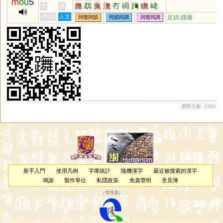
m
ou
5
嫵
鵡
廡
潕
冇
砪
踇
瞴
峔
李
何
茻
堥
倵
甒
膴
嘸
鉧
HKLS
人文
足跡;踐履
同聲同韻
同韻同調
同聲同調
瀏覽次數: 2382
新手入門
使用凡例
字庫統計
隨機漢字
最近被搜索的漢字
鳴謝
製作單位
私隱政策
免責聲明
意見簿
（
管理員
）