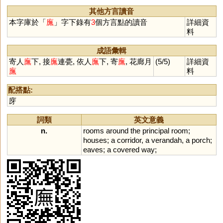
其他方言讀音
本字庫於「
廡
」字下錄有
3
個方言點的讀音
詳細資
料
成語彙輯
寄人
廡
下, 接
廡
連甍, 依人
廡
下, 寄
廡
, 花廊月
(5/5)
詳細資
廡
料
配搭點:
庌
詞類
英文意義
n.
rooms
around
the
principal
room
;
houses
;
a
corridor
,
a
verandah
,
a
porch
;
eaves
;
a
covered
way
;