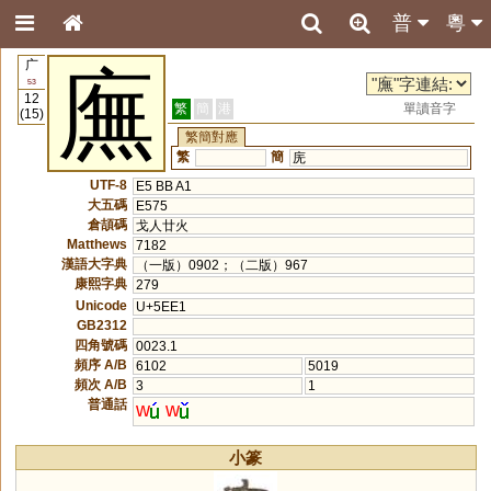
普
粵
广
廡
53
12
繁
簡
港
單讀音字
(15)
繁簡對應
繁
簡
庑
UTF-8
E5 BB A1
大五碼
E575
倉頡碼
戈人廿火
Matthews
7182
漢語大字典
（一版）0902；（二版）967
康熙字典
279
Unicode
U+5EE1
GB2312
四角號碼
0023.1
頻序 A/B
6102
5019
頻次 A/B
3
1
普通話
w
w
小篆