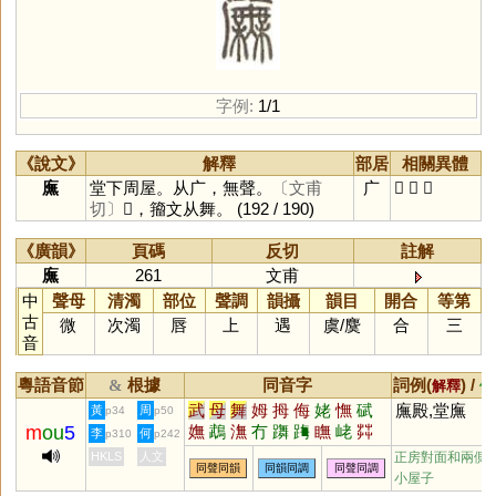
字例:
1/1
《說文》
解釋
部居
相關異體
廡
堂下周屋。从广，無聲。
〔文甫
广
𢌋
𢋰
𢋑
切〕
𢋑，籀文从舞。
(192 / 190)
《廣韻》
頁碼
反切
註解
廡
261
文甫
中
聲母
清濁
部位
聲調
韻攝
韻目
開合
等第
古
微
次濁
唇
上
遇
虞
/
麌
合
三
音
粵語音節
根據
同音字
詞例(
) /
&
解釋
備
武
母
舞
姆
拇
侮
姥
憮
碔
廡殿,堂廡
黃
周
p34
p50
m
ou
5
嫵
鵡
潕
冇
躌
踇
瞴
峔
茻
李
何
p310
p242
堥
倵
甒
膴
嘸
砪
鉧
HKLS
人文
正房對面和兩側
同聲同韻
同韻同調
同聲同調
小屋子