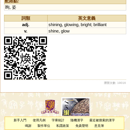
配搭點:
眴
,
姿
詞類
英文意義
adj.
shining
,
glowing
,
bright
;
brilliant
v.
shine
,
glow
瀏覽次數: 19016
新手入門
使用凡例
字庫統計
隨機漢字
最近被搜索的漢字
鳴謝
製作單位
私隱政策
免責聲明
意見簿