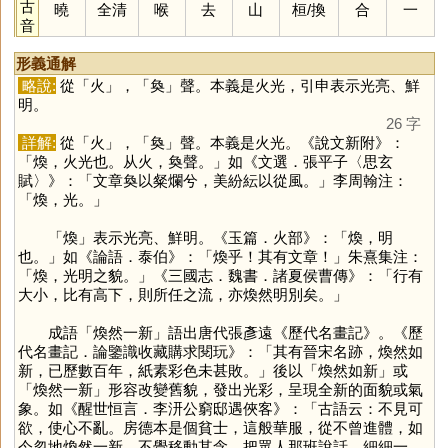
古
曉
全清
喉
去
山
桓
/
換
合
一
音
形義通解
略說:
從「
火
」，「
奐
」聲。本義是火光，引申表示光亮、鮮
明。
26 字
詳解:
從「
火
」，「
奐
」聲。本義是火光。《說文新附》：
「煥，火光也。从火，奐聲。」如《文選．張平子〈思玄
賦〉》：「文章奐以粲爛兮，美紛紜以從風。」李周翰注：
「煥，光。」
「
煥
」表示光亮、鮮明。《玉篇．火部》：「煥，明
也。」如《論語．泰伯》：「煥乎！其有文章！」朱熹集注：
「煥，光明之貌。」《三國志．魏書．諸夏侯曹傳》：「行有
大小，比有高下，則所任之流，亦煥然明別矣。」
成語「煥然一新」語出唐代張彥遠《歷代名畫記》。《歷
代名畫記．論鑒識收藏購求閱玩》：「其有晉宋名跡，煥然如
新，已歷數百年，紙素彩色未甚敗。」後以「煥然如新」或
「煥然一新」形容改變舊貌，發出光彩，呈現全新的面貌或氣
象。如《醒世恒言．李汧公窮邸遇俠客》：「古語云：不見可
欲，使心不亂。房德本是個貧士，這般華服，從不曾進體，如
今忽地煥然一新，不覺移動其念，把眾人那班說話，細細一