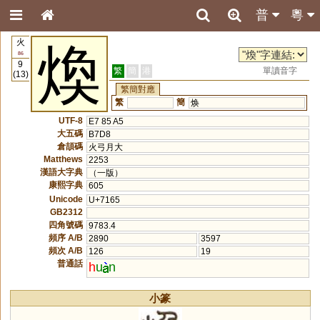
普
粵
火
煥
86
9
繁
簡
港
單讀音字
(13)
繁簡對應
繁
簡
焕
UTF-8
E7 85 A5
大五碼
B7D8
倉頡碼
火弓月大
Matthews
2253
漢語大字典
（一版）
康熙字典
605
Unicode
U+7165
GB2312
四角號碼
9783.4
頻序 A/B
2890
3597
頻次 A/B
126
19
普通話
h
u
n
小篆