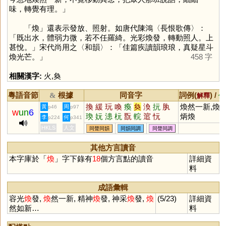
味，轉覺有理。」
「
煥
」還表示發放、照射。如唐代陳鴻〈長恨歌傳〉：
「既出水，體弱力微，若不任羅綺。光彩煥發，轉動照人。上
甚悅。」宋代尚用之〈和韻〉：「佳篇疾讀韻琅琅，真疑星斗
煥光芒。」
458 字
相關漢字:
火
,
奐
粵語音節
根據
同音字
詞例(
) /
&
解釋
備
換
緩
玩
喚
瘓
奐
渙
抏
肒
煥然一新,煥發
黃
周
p46
p97
w
un
6
瑍
妧
漶
杬
翫
輐
逭
忨
炳煥
李
何
p224
p341
HKLS
人文
同聲同韻
同韻同調
同聲同調
其他方言讀音
本字庫於「
煥
」字下錄有
18
個方言點的讀音
詳細資
料
成語彙輯
容光
煥
發,
煥
然一新, 精神
煥
發, 神采
煥
發,
煥
(5/23)
詳細資
然如新…
料