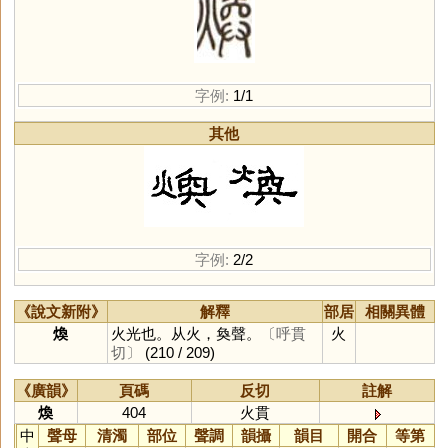
字例:
1/1
其他
字例:
2/2
《說文新附》
解釋
部居
相關異體
煥
火光也。从火，奐聲。
〔呼貫
火
切〕
(210 / 209)
《廣韻》
頁碼
反切
註解
煥
404
火貫
中
聲母
清濁
部位
聲調
韻攝
韻目
開合
等第