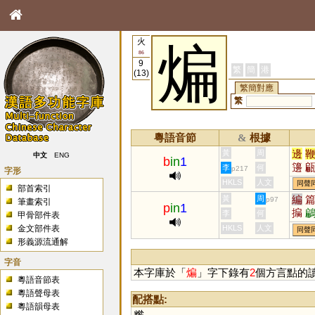
火
煸
86
9
繁
簡
港
(13)
繁簡對應
繁
粵語音節
根據
&
邊
黃
周
中文
ENG
b
in
1
籩
李
何
p217
字形
HKLS
人文
同聲
部首索引
編
黃
周
p97
筆畫索引
p
in
1
揙
李
何
甲骨部件表
金文部件表
HKLS
人文
同聲
形義源流通解
字音
本字庫於「
煸
」字下錄有
2
個方言點的
粵語音節表
粵語聲母表
配搭點:
粵語韻母表
糌