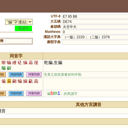
UTF-8
E7 85 B8
大五碼
DE74
倉頡碼
火廿中大
異讀字
Matthews
0
漢語大字典
（一版）2220；（二版）2379
簡
康熙字典
同音字
鞭
辮
蝙
緶
砭
猵
萹
箯
乾煸,生煸
甂
艑
鶣
烹煮之前把菜肴炒到半熟
同韻
同韻同調
同聲同調
篇
偏
扁
翩
蝙
媥
甂
萹
鶣
b
in
1
「煸
」的異讀字
同韻
同韻同調
同聲同調
其他方言讀音
讀音