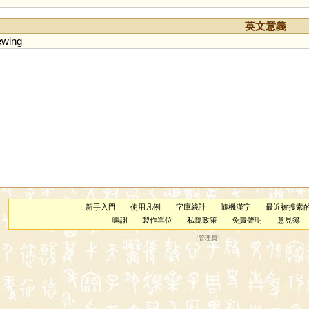
英文意義
ewing
新手入門
使用凡例
字庫統計
隨機漢字
最近被搜索
鳴謝
製作單位
私隱政策
免責聲明
意見簿
（
管理員
）