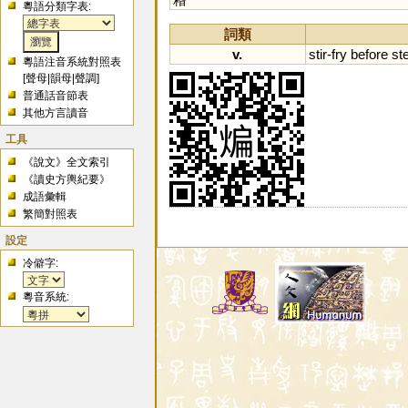
粵語分類字表:
詞類
v.
stir
-
fry
before
st
粵語注音系統對照表
[
聲母
|
韻母
|
聲調
]
普通話音節表
其他方言讀音
工具
《說文》全文索引
《讀史方輿紀要》
成語彙輯
繁簡對照表
設定
冷僻字:
粵音系統: