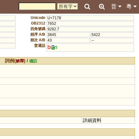
普
粵
Unicode
U+7178
GB2312
7652
四角號碼
9282.7
頻序 A/B
3845
5422
頻次 A/B
43
--
普通話
b
i
n
詞例(
) /
解釋
備註
詳細資料