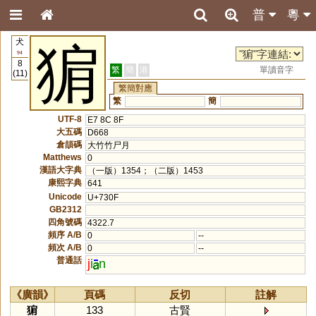
普
粵
犬
猏
94
8
繁
簡
港
單讀音字
(11)
繁簡對應
繁
簡
UTF-8
E7 8C 8F
大五碼
D668
倉頡碼
大竹竹尸月
Matthews
0
漢語大字典
（一版）1354；（二版）1453
康熙字典
641
Unicode
U+730F
GB2312
四角號碼
4322.7
頻序 A/B
0
--
頻次 A/B
0
--
普通話
j
i
n
《廣韻》
頁碼
反切
註解
猏
133
古賢