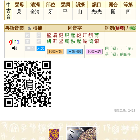
中
聲母
清濁
部位
聲調
韻攝
韻目
開合
等第
古
見
全清
牙
平
山
先
/
先
開
四
音
粵語音節
根據
同音字
詞例(
) /
&
解釋
備註
堅
肩
犍
腱
鰹
鞬
幵
豜
菺
黃
周
g
in
1
鈃
靬
鋻
鵳
惤
熞
麉
鳽
餰
李
何
HKLS
人文
同「
豜
」，「猏」
同聲同韻
同韻同調
同聲同調
是「豜」的俗字
瀏覽次數: 2413